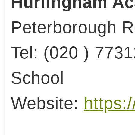
Hurlingham A
Peterborough 
Tel: (020 ) 773
School
Website:
https: