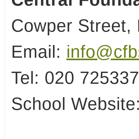
Cowper Street,
Email:
info@cfbs
Tel: 020 72533
School Website