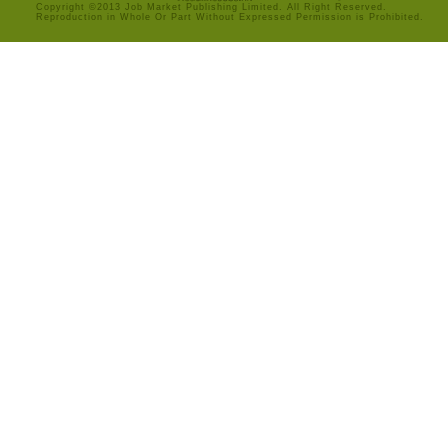
Copyright ©2013 Job Market Publishing Limited. All Right Reserved.
Reproduction in Whole Or Part Without Expressed Permission is Prohibited.