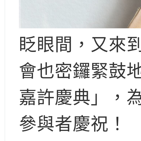
眨眼間，又來
會也密鑼緊鼓
嘉許慶典」，
參與者慶祝！