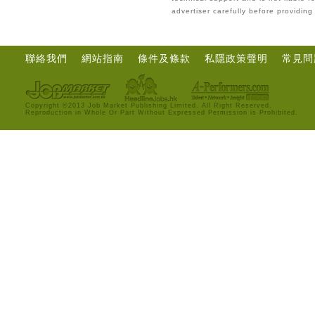
advertiser carefully before providin
聯絡我們
網站指南
條件及條款
私隱政策聲明
常見問
Copyright ©2013 Job Market Publishing Limited. All Right Reserved.
Reproduction in Whole Or Part Without Expressed Permission is Prohibited.