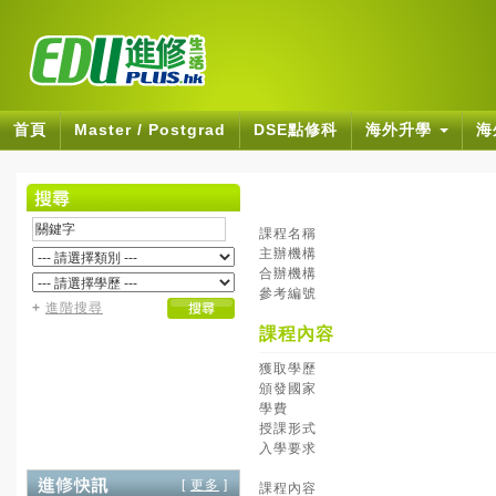
首頁
Master / Postgrad
DSE點修科
海外升學
海
課程名稱
主辦機構
合辦機構
參考編號
+
進階搜尋
課程內容
獲取學歷
頒發國家
學費
授課形式
入學要求
[
更多
]
課程內容