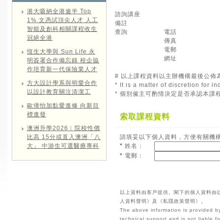
港大吸納全港逾半 Top
諮詢講座
1% 文憑試頂尖人才 人工
備註
智能及創科相關課程收生
查詢
電話
冠絕全港
傳真
電郵
恆生大學與 Sun Life 永
網址
明簽署合作備忘錄 校企協
作培育新一代保險業人才
# 以上課程資料以主辦機構最後公佈
方大設計學系與明愛合作
* It is a matter of discretion for
以設計教育關注清潔工
* 個別僱主可酌情決定是否承認本課
歐倩怡加點愛進修 向新目
標進發
索取課程資料
澳洲升學2026︱院校性價
比高 15分或直入澳洲「八
請填妥以下個人資料，方便有關機
大」 中游生可選醫療專科
*
姓名：
*
電郵：
以上資料由客戶提供。閣下的個人資料由
人資料聲明》及《私隱政策聲明》。
The above information is provided by
technical support and is not liable 