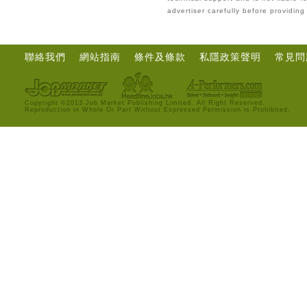
advertiser carefully before providin
聯絡我們
網站指南
條件及條款
私隱政策聲明
常見問
Copyright ©2013 Job Market Publishing Limited. All Right Reserved.
Reproduction in Whole Or Part Without Expressed Permission is Prohibited.