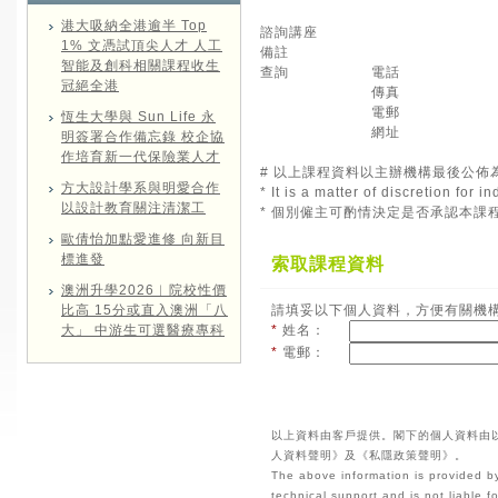
港大吸納全港逾半 Top
諮詢講座
1% 文憑試頂尖人才 人工
備註
智能及創科相關課程收生
查詢
電話
冠絕全港
傳真
電郵
恆生大學與 Sun Life 永
網址
明簽署合作備忘錄 校企協
作培育新一代保險業人才
# 以上課程資料以主辦機構最後公佈
方大設計學系與明愛合作
* It is a matter of discretion for
以設計教育關注清潔工
* 個別僱主可酌情決定是否承認本課
歐倩怡加點愛進修 向新目
標進發
索取課程資料
澳洲升學2026︱院校性價
比高 15分或直入澳洲「八
請填妥以下個人資料，方便有關機
大」 中游生可選醫療專科
*
姓名：
*
電郵：
以上資料由客戶提供。閣下的個人資料由
人資料聲明》及《私隱政策聲明》。
The above information is provided by
technical support and is not liable 