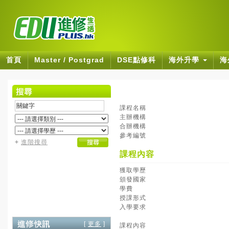
首頁
Master / Postgrad
DSE點修科
海外升學
海
課程名稱
主辦機構
合辦機構
參考編號
+
進階搜尋
課程內容
獲取學歷
頒發國家
學費
授課形式
入學要求
[
更多
]
課程內容