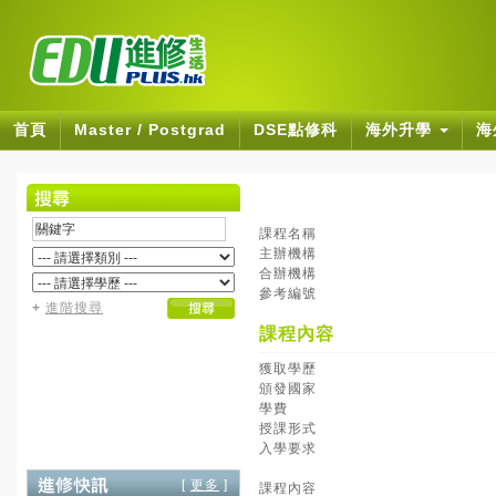
首頁
Master / Postgrad
DSE點修科
海外升學
海
課程名稱
主辦機構
合辦機構
參考編號
+
進階搜尋
課程內容
獲取學歷
頒發國家
學費
授課形式
入學要求
[
更多
]
課程內容