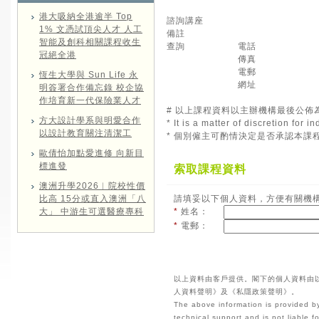
港大吸納全港逾半 Top
諮詢講座
1% 文憑試頂尖人才 人工
備註
智能及創科相關課程收生
查詢
電話
冠絕全港
傳真
電郵
恆生大學與 Sun Life 永
網址
明簽署合作備忘錄 校企協
作培育新一代保險業人才
# 以上課程資料以主辦機構最後公佈
方大設計學系與明愛合作
* It is a matter of discretion for
以設計教育關注清潔工
* 個別僱主可酌情決定是否承認本課
歐倩怡加點愛進修 向新目
標進發
索取課程資料
澳洲升學2026︱院校性價
比高 15分或直入澳洲「八
請填妥以下個人資料，方便有關機
大」 中游生可選醫療專科
*
姓名：
*
電郵：
以上資料由客戶提供。閣下的個人資料由
人資料聲明》及《私隱政策聲明》。
The above information is provided by
technical support and is not liable 