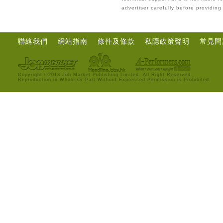
advertiser carefully before providin
聯絡我們
網站指南
條件及條款
私隱政策聲明
常見問
Copyright ©2013 Job Market Publishing Limited. All Right Reserved.
Reproduction in Whole Or Part Without Expressed Permission is Prohibited.