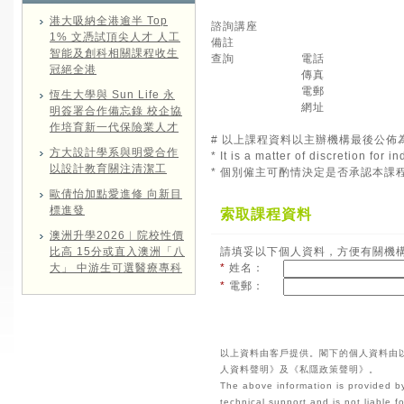
港大吸納全港逾半 Top
諮詢講座
1% 文憑試頂尖人才 人工
備註
智能及創科相關課程收生
查詢
電話
冠絕全港
傳真
電郵
恆生大學與 Sun Life 永
網址
明簽署合作備忘錄 校企協
作培育新一代保險業人才
# 以上課程資料以主辦機構最後公佈
方大設計學系與明愛合作
* It is a matter of discretion for
以設計教育關注清潔工
* 個別僱主可酌情決定是否承認本課
歐倩怡加點愛進修 向新目
標進發
索取課程資料
澳洲升學2026︱院校性價
比高 15分或直入澳洲「八
請填妥以下個人資料，方便有關機
大」 中游生可選醫療專科
*
姓名：
*
電郵：
以上資料由客戶提供。閣下的個人資料由
人資料聲明》及《私隱政策聲明》。
The above information is provided by
technical support and is not liable 