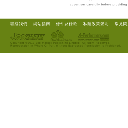
advertiser carefully before providin
聯絡我們
網站指南
條件及條款
私隱政策聲明
常見問
Copyright ©2013 Job Market Publishing Limited. All Right Reserved.
Reproduction in Whole Or Part Without Expressed Permission is Prohibited.