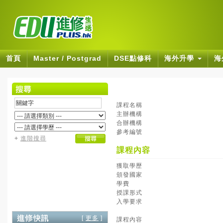
首頁
Master / Postgrad
DSE點修科
海外升學
海
課程名稱
主辦機構
合辦機構
參考編號
+
進階搜尋
課程內容
獲取學歷
頒發國家
學費
授課形式
入學要求
[
更多
]
課程內容