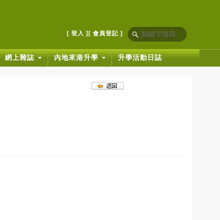
[ 登入 ]
[ 會員登記 ]
網上雜誌
內地來港升學
升學活動日誌