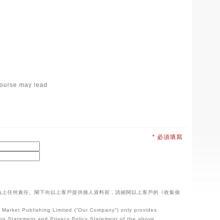
 course may lead
* 必須填寫
負上任何責任。閣下向以上客戶提供個人資料前，請細閱以上客戶的《收集個
b Market Publishing Limited (“Our Company”) only provides
ction Statement and Privacy Policy Statement of the above