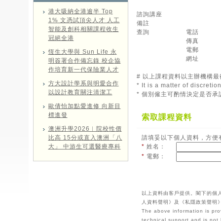
港大吸納全港逾半 Top
諮詢講座
1% 文憑試頂尖人才 人工
備註
智能及創科相關課程收生
查詢
電話
冠絕全港
傳真
電郵
恆生大學與 Sun Life 永
網址
明簽署合作備忘錄 校企協
作培育新一代保險業人才
# 以上課程資料以主辦機構
方大設計學系與明愛合作
* It is a matter of discret
以設計教育關注清潔工
* 個別僱主可酌情決定是否
歐倩怡加點愛進修 向新目
標進發
索取課程資料
澳洲升學2026︱院校性價
比高 15分或直入澳洲「八
請填妥以下個人資料，方便
大」 中游生可選醫療專科
*
姓名：
*
電郵：
以上資料由客戶提供。閣下的個
人資料聲明》及《私隱政策聲明
The above information is pro
technical support and is not 