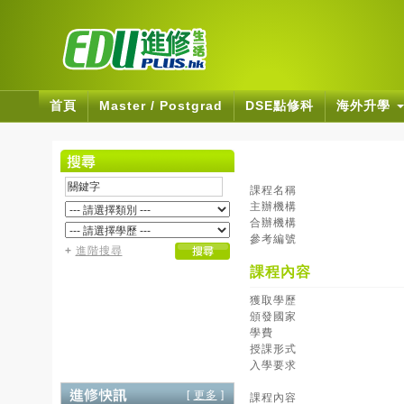
首頁
Master / Postgrad
DSE點修科
海外升學
課程名稱
主辦機構
合辦機構
參考編號
+
進階搜尋
課程內容
獲取學歷
頒發國家
學費
授課形式
入學要求
[
更多
]
課程內容