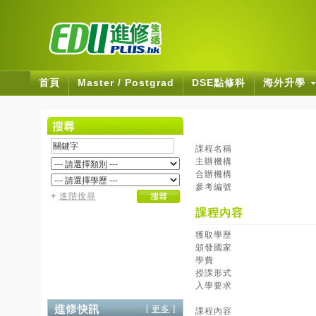
首頁
Master / Postgrad
DSE點修科
海外升學
課程名稱
主辦機構
合辦機構
參考編號
+
進階搜尋
課程內容
獲取學歷
頒發國家
學費
授課形式
入學要求
[
更多
]
課程內容