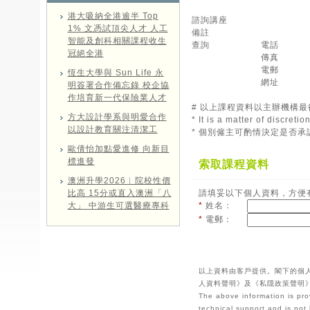
港大吸納全港逾半 Top
諮詢講座
1% 文憑試頂尖人才 人工
備註
智能及創科相關課程收生
查詢
電話
冠絕全港
傳真
電郵
恆生大學與 Sun Life 永
網址
明簽署合作備忘錄 校企協
作培育新一代保險業人才
# 以上課程資料以主辦機構
方大設計學系與明愛合作
* It is a matter of discret
以設計教育關注清潔工
* 個別僱主可酌情決定是否
歐倩怡加點愛進修 向新目
標進發
索取課程資料
澳洲升學2026︱院校性價
比高 15分或直入澳洲「八
請填妥以下個人資料，方便
大」 中游生可選醫療專科
*
姓名：
*
電郵：
以上資料由客戶提供。閣下的個
人資料聲明》及《私隱政策聲明
The above information is pro
technical support and is not 