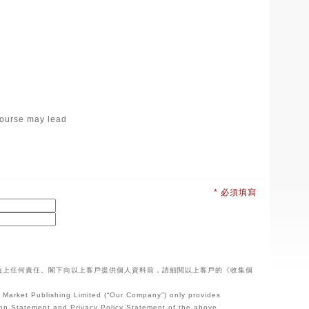
 course may lead
* 必須填寫
負上任何責任。閣下向以上客戶提供個人資料前，請細閱以上客戶的《收集個
b Market Publishing Limited (“Our Company”) only provides
ction Statement and Privacy Policy Statement of the above