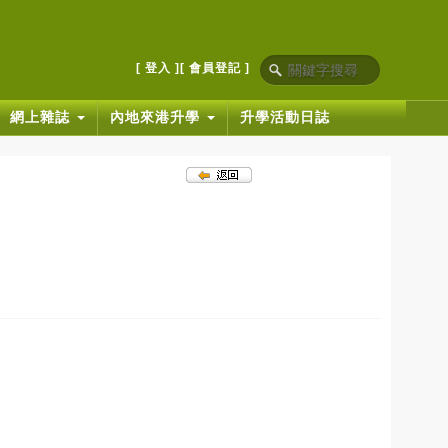
[ 登入 ]
[ 會員登記 ]
網上雜誌
內地來港升學
升學活動日誌