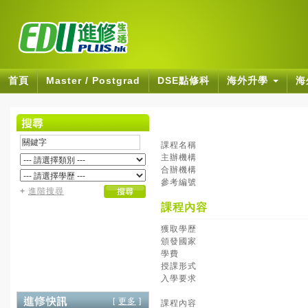
首頁
Master / Postgrad
DSE點修科
海外升學
海
課程名稱
主辦機構
合辦機構
參考編號
+
進階搜尋
課程內容
獲取學歷
頒發國家
學費
授課形式
入學要求
[
更多
]
課程內容