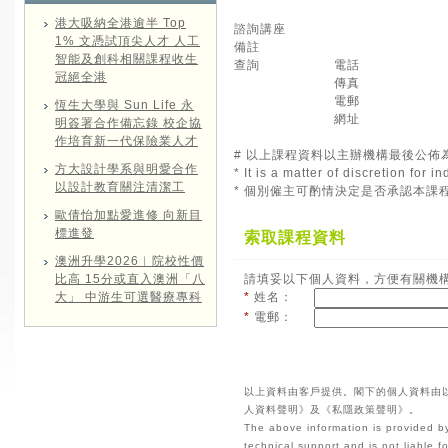
港大吸納全港逾半 Top
諮詢講座
1% 文憑試頂尖人才 人工
備註
智能及創科相關課程收生
查詢
電話
冠絕全港
傳真
電郵
恆生大學與 Sun Life 永
網址
明簽署合作備忘錄 校企協
作培育新一代保險業人才
# 以上課程資料以主辦機構最後公佈
方大設計學系與明愛合作
* It is a matter of discretion for
以設計教育關注清潔工
* 個別僱主可酌情決定是否承認本課
歐倩怡加點愛進修 向新目
標進發
索取課程資料
澳洲升學2026︱院校性價
比高 15分或直入澳洲「八
請填妥以下個人資料，方便有關機
大」 中游生可選醫療專科
*
姓名：
*
電郵：
以上資料由客戶提供。閣下的個人資料由
人資料聲明》及《私隱政策聲明》。
The above information is provided by
technical support and is not liable 