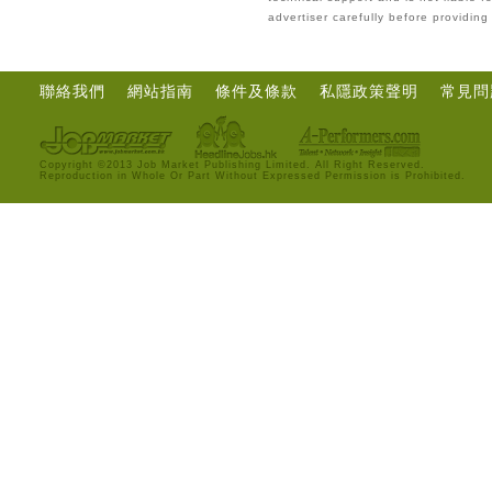
advertiser carefully before providin
聯絡我們
網站指南
條件及條款
私隱政策聲明
常見問
Copyright ©2013 Job Market Publishing Limited. All Right Reserved.
Reproduction in Whole Or Part Without Expressed Permission is Prohibited.