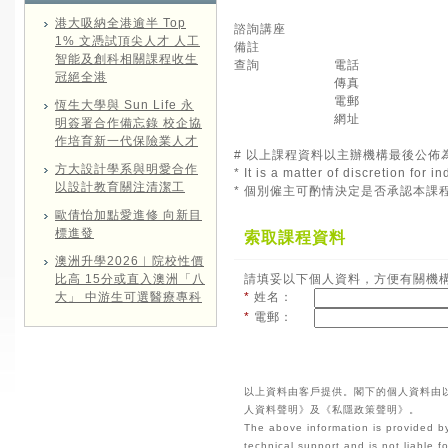
港大吸納全港逾半 Top
諮詢講座
1% 文憑試頂尖人才 人工
備註
智能及創科相關課程收生
查詢
電話
冠絕全港
傳真
電郵
恆生大學與 Sun Life 永
網址
明簽署合作備忘錄 校企協
作培育新一代保險業人才
# 以上課程資料以主辦機構最後公佈
方大設計學系與明愛合作
* It is a matter of discretion for
以設計教育關注清潔工
* 個別僱主可酌情決定是否承認本課
歐倩怡加點愛進修 向新目
標進發
索取課程資料
澳洲升學2026︱院校性價
比高 15分或直入澳洲「八
請填妥以下個人資料，方便有關機
大」 中游生可選醫療專科
*
姓名：
*
電郵：
以上資料由客戶提供。閣下的個人資料由
人資料聲明》及《私隱政策聲明》。
The above information is provided by
technical support and is not liable 