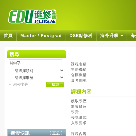
首頁
Master / Postgrad
DSE點修科
海外升學
海
課程名稱
主辦機構
合辦機構
參考編號
+
進階搜尋
課程內容
獲取學歷
頒發國家
學費
授課形式
入學要求
[
更多
]
課程內容