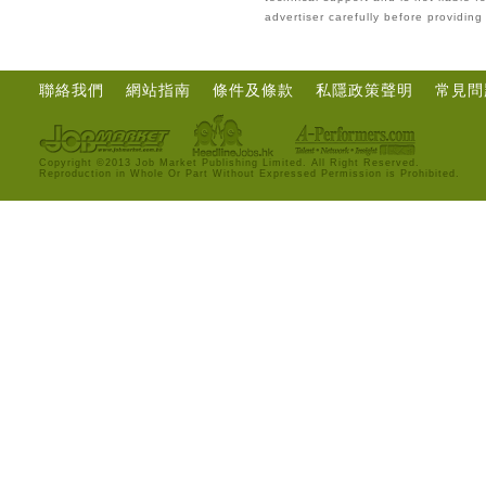
advertiser carefully before providin
聯絡我們
網站指南
條件及條款
私隱政策聲明
常見問
Copyright ©2013 Job Market Publishing Limited. All Right Reserved.
Reproduction in Whole Or Part Without Expressed Permission is Prohibited.