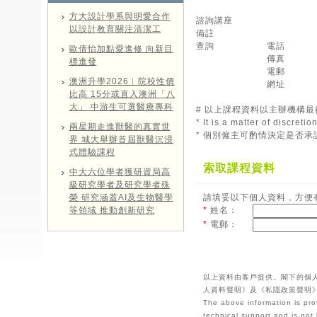
方大設計學系與明愛合作
諮詢講座
以設計教育關注清潔工
備註
查詢
電話
歐倩怡加點愛進修 向新目
傳真
標進發
電郵
澳洲升學2026︱院校性價
網址
比高 15分或直入澳洲「八
大」 中游生可選醫療專科
# 以上課程資料以主辦機構
* It is a matter of discret
兩星期走進獸醫的真實世
* 個別僱主可酌情決定是否
界 城大舉辦首屆獸醫沉浸
式體驗課程
索取課程資料
中大六位學者獲研資局高
級研究學者及研究學者殊
榮 研究涵蓋AI及生物醫學
請填妥以下個人資料，方便
等領域 推動創新研究
*
姓名：
*
電郵：
以上資料由客戶提供。閣下的個
人資料聲明》及《私隱政策聲明
The above information is pro
technical support and is not 