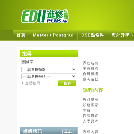
首頁
Master / Postgrad
DSE點修科
海外升學
課程名稱
主辦機構
合辦機構
參考編號
+
進階搜尋
課程內容
獲取學歷
頒發國家
學費
授課形式
入學要求
[
更多
]
課程內容