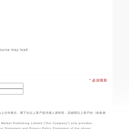
 course may lead
* 必須填寫
負上任何責任。閣下向以上客戶提供個人資料前，請細閱以上客戶的《收集個
b Market Publishing Limited (“Our Company”) only provides
ction Statement and Privacy Policy Statement of the above