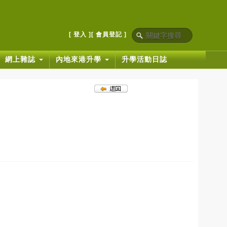
[ 登入 ]
[ 會員登記 ]
網上雜誌
內地來港升學
升學活動日誌