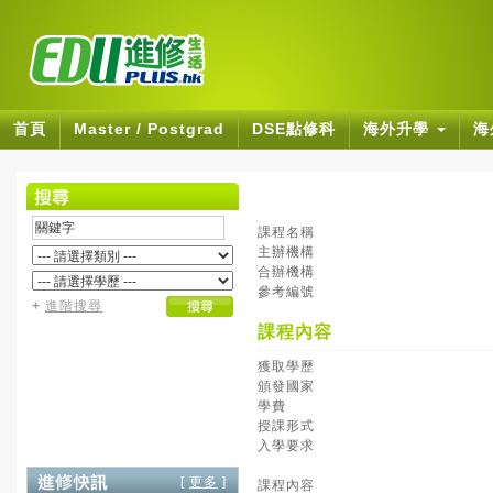
首頁
Master / Postgrad
DSE點修科
海外升學
海
課程名稱
主辦機構
合辦機構
參考編號
+
進階搜尋
課程內容
獲取學歷
頒發國家
學費
授課形式
入學要求
[
更多
]
課程內容