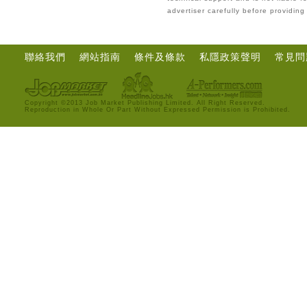
advertiser carefully before providin
聯絡我們
網站指南
條件及條款
私隱政策聲明
常見問
Copyright ©2013 Job Market Publishing Limited. All Right Reserved.
Reproduction in Whole Or Part Without Expressed Permission is Prohibited.