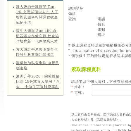
港大吸納全港逾半 Top
諮詢講座
1% 文憑試頂尖人才 人工
備註
智能及創科相關課程收生
查詢
電話
冠絕全港
傳真
電郵
恆生大學與 Sun Life 永
網址
明簽署合作備忘錄 校企協
作培育新一代保險業人才
# 以上課程資料以主辦機構最後公佈
方大設計學系與明愛合作
* It is a matter of discretion for
以設計教育關注清潔工
* 個別僱主可酌情決定是否承認本課
歐倩怡加點愛進修 向新目
標進發
索取課程資料
澳洲升學2026︱院校性價
比高 15分或直入澳洲「八
請填妥以下個人資料，方便有關機
大」 中游生可選醫療專科
*
姓名：
*
電郵：
以上資料由客戶提供。閣下的個人資料由
人資料聲明》及《私隱政策聲明》。
The above information is provided by
technical support and is not liable 