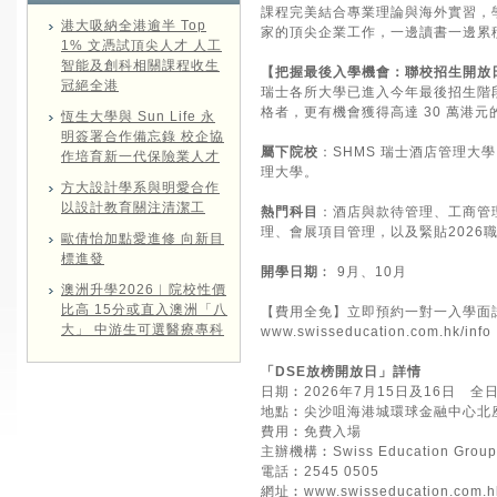
課程完美結合專業理論與海外實習，
港大吸納全港逾半 Top
家的頂尖企業工作，一邊讀書一邊累
1% 文憑試頂尖人才 人工
智能及創科相關課程收生
【把握最後入學機會：聯校招生開放
冠絕全港
瑞士各所大學已進入今年最後招生階
格者，更有機會獲得高達 30 萬港元
恆生大學與 Sun Life 永
明簽署合作備忘錄 校企協
屬下院校
：SHMS 瑞士酒店管理大學、C
作培育新一代保險業人才
理大學。
方大設計學系與明愛合作
以設計教育關注清潔工
熱門科目
：酒店與款待管理、工商管
理、會展項目管理，以及緊貼2026
歐倩怡加點愛進修 向新目
標進發
開學日期
︰ 9月、10月
澳洲升學2026︱院校性價
比高 15分或直入澳洲「八
【費用全免】立即預約一對一入學面
大」 中游生可選醫療專科
www.swisseducation.com.hk/info
「DSE放榜開放日」詳情
日期︰2026年7月15日及16日 全
地點︰尖沙咀海港城環球金融中心北座
費用︰免費入場
主辦機構︰Swiss Education Group
電話︰2545 0505
網址︰
www.swisseducation.com.h