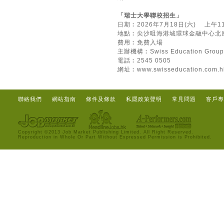
「瑞士大學聯校招生」
日期︰2026年7月18日(六) 上午
地點︰尖沙咀海港城環球金融中心北座
費用︰免費入場
主辦機構︰Swiss Education Group
電話︰2545 0505
網址︰
www.swisseducation.com.h
聯絡我們
網站指南
條件及條款
私隱政策聲明
常見問題
客戶專
Copyright ©2013 Job Market Publishing Limited. All Right Reserved.
Reproduction in Whole Or Part Without Expressed Permission is Prohibited.