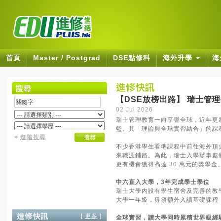
首頁
Master / Postgrad
DSE點修科
海外升學
海
【DSE放榜出路】 瑞士管
02 Jul 2026
瑞士管理教育一向享譽全球，近年更
籃。其「理論與全球實習結合」的課
+
進階搜尋
不少香港學生看準課程中前往海外頂
來職涯鋪路。為此，瑞士入學辦事處
更有機會獲得高達 30 萬元的獎學金
中六直入大學，3年完成學士學位
瑞士大學內設有學生宿舍及完善的教
大學一年級，毋須額外入讀基礎課程
[
更多
]
全球實習，讀大學同時累積世界級經