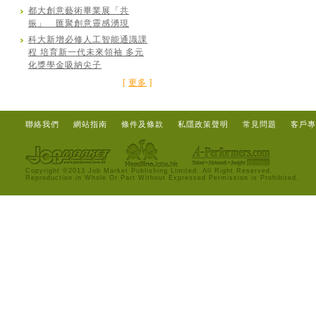
都大創意藝術畢業展「共
振」 匯聚創意靈感湧現
科大新增必修人工智能通識課
程 培育新一代未來領袖 多元
化獎學金吸納尖子
[
更多
]
聯絡我們
網站指南
條件及條款
私隱政策聲明
常見問題
客戶專
Copyright ©2013 Job Market Publishing Limited. All Right Reserved.
Reproduction in Whole Or Part Without Expressed Permission is Prohibited.