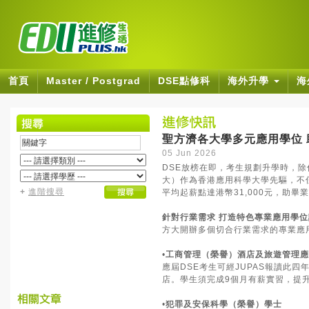
首頁
Master / Postgrad
DSE點修科
海外升學
海
聖方濟各大學多元應用學位
05 Jun 2026
DSE放榜在即，考生規劃升學時，
大）作為香港應用科學大學先驅，不
+
進階搜尋
平均起薪點達港幣31,000元，助畢
針對行業需求 打造特色專業應用學位
方大開辦多個切合行業需求的專業應
•
工商管理（榮譽）酒店及旅遊管理應
應屆DSE考生可經JUPAS報讀此
店。學生須完成9個月有薪實習，提
•
犯罪及安保科學（榮譽）學士