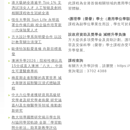
港大吸納全港逾半 Top 1% 文
此課程為全港首個相關領域的應用學位
憑試頂尖人才 人工智能及創科
習體驗。
相關課程收生冠絕全港
•
護理學（榮譽）學士（應用學位學額
恆生大學與 Sun Life 永明簽
課程為副學位畢業生而設，學生可於最
署合作備忘錄 校企協作培育新
一代保險業人才
設政府資助及獎學金 減輕升學負擔
方大設計學系與明愛合作 以設
方大提供多項獎學金及資助計劃。護理
計教育關注清潔工
罪及安保科學（榮譽）學士課程亦受可
歐倩怡加點愛進修 向新目標進
升學發展。
發
澳洲升學2026︱院校性價比高
課程查詢
15分或直入澳洲「八大」 中游
有關方大升學詳情，請瀏覽：
https:
生可選醫療專科
查詢電話：3702 4388
兩星期走進獸醫的真實世界 城
大舉辦首屆獸醫沉浸式體驗課
程
中大六位學者獲研資局高級研
究學者及研究學者殊榮 研究涵
蓋AI及生物醫學等領域 推動創
新研究
教大領導國際研究揭示學生與
AI協同學習軌跡 全新「學習動
態分析法」助革新教學評估