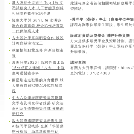
港大吸納全港逾半 Top 1% 文
此課程為全港首個相關領域的應用學位
憑試頂尖人才 人工智能及創科
習體驗。
相關課程收生冠絕全港
•
護理學（榮譽）學士（應用學位學額
恆生大學與 Sun Life 永明簽
課程為副學位畢業生而設，學生可於最
署合作備忘錄 校企協作培育新
一代保險業人才
設政府資助及獎學金 減輕升學負擔
方大設計學系與明愛合作 以設
方大提供多項獎學金及資助計劃。護理
計教育關注清潔工
罪及安保科學（榮譽）學士課程亦受可
歐倩怡加點愛進修 向新目標進
升學發展。
發
澳洲升學2026︱院校性價比高
課程查詢
15分或直入澳洲「八大」 中游
有關方大升學詳情，請瀏覽：
https:
生可選醫療專科
查詢電話：3702 4388
兩星期走進獸醫的真實世界 城
大舉辦首屆獸醫沉浸式體驗課
程
中大六位學者獲研資局高級研
究學者及研究學者殊榮 研究涵
蓋AI及生物醫學等領域 推動創
新研究
教大領導國際研究揭示學生與
AI協同學習軌跡 全新「學習動
態分析法」助革新教學評估