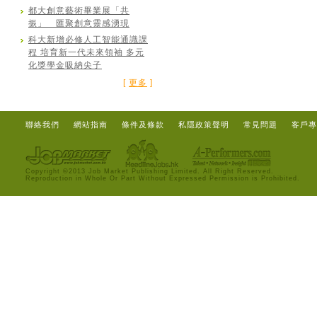
都大創意藝術畢業展「共
振」 匯聚創意靈感湧現
科大新增必修人工智能通識課
程 培育新一代未來領袖 多元
化獎學金吸納尖子
[
更多
]
聯絡我們
網站指南
條件及條款
私隱政策聲明
常見問題
客戶專
Copyright ©2013 Job Market Publishing Limited. All Right Reserved.
Reproduction in Whole Or Part Without Expressed Permission is Prohibited.