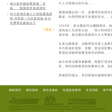
行人才能做出的行為。」
都大創意藝術畢業展「共
振」 匯聚創意靈感湧現
最讓他難忘的一次，是審理完色情交
科大新增必修人工智能通識課
鄰桌，向我們投來不友善的目光。」
程 培育新一代未來領袖 多元
化獎學金吸納尖子
2016年，黃汝榮從司法機關退休
[
更多
]
成為他人生的新主線，「我小時候忽
退休後，黃汝榮欣然接受中文大學校
在黃汝榮看來，演藝學院本質上是教
年代香港的電影、音樂，曾深深影響
香港的演藝界能重現當年的輝煌。」
如今的黃汝榮身兼數職，既要打理演
官，再到深耕教育的校董會主席，他
若能回到過去，見到那個在健康邨裏
聯絡我們
網站指南
條件及條款
私隱政策聲明
常見問題
客戶專
Copyright ©2013 Job Market Publishing Limited. All Right Reserved.
Reproduction in Whole Or Part Without Expressed Permission is Prohibited.