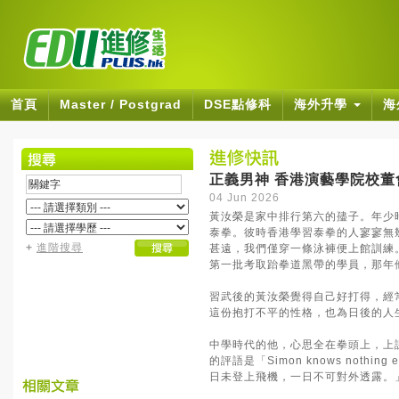
首頁
Master / Postgrad
DSE點修科
海外升學
海
正義男神 香港演藝學院校董
04 Jun 2026
黃汝榮是家中排行第六的孻子。年少
泰拳。彼時香港學習泰拳的人寥寥無
+
進階搜尋
甚遠，我們僅穿一條泳褲便上館訓練
第一批考取跆拳道黑帶的學員，那年
習武後的黃汝榮覺得自己好打得，經
這份抱打不平的性格，也為日後的人
中學時代的他，心思全在拳頭上，上
的評語是「Simon knows not
日未登上飛機，一日不可對外透露。