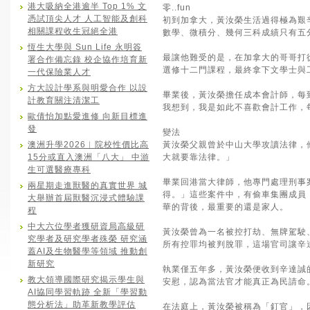
港大吸納全港逾半 Top 1% 文
零..fun
憑試頂尖人才 人工智能及創科
初到加拿大，黃汝榮生活過得極為艱
相關課程收生冠絕全港
數學、微積分、幾何三科成績只有五
恆生大學與 Sun Life 永明簽
最讓他難受的是，在加拿大的哥哥打
署合作備忘錄 校企協作培育新
選修十二門課程，最終拿下文學士與
一代保險業人才
方大設計學系與明愛合作 以設
畢業後，黃汝榮擔任成本會計師，每
計教育關注清潔工
我想到，我是如此不喜歡會計工作，
歐倩怡加點愛進修 向新目標進
發
變法
澳洲升學2026︱院校性價比高
黃汝榮父親曾於中山大學攻讀法律，
15分或直入澳洲「八大」 中游
大就要靠法律。」
生可選醫療專科
畢業回港當大律師，他專門處理刑事
兩星期走進獸醫的真實世界 城
得。」這些案件中，有偷車集團成員
大舉辦首屆獸醫沉浸式體驗課
華的背後，最重要的還是家人。
程
中大六位學者獲研資局高級研
黃汝榮曾為一名被控打劫、無牌駕駛、
究學者及研究學者殊榮 研究涵
所有控罪均被判脫罪，這場官司讓辛
蓋AI及生物醫學等領域 推動創
新研究
執業僅五年多，黃汝榮便收到辛達誠
教大領導國際研究揭示學生與
安慰，認為當法官才能真正為民請命
AI協同學習軌跡 全新「學習動
態分析法」助革新教學評估
在法庭上，黃汝榮被稱為「釘官」，