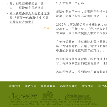
行人才能做出的行為。」
都大創意藝術畢業展「共
振」 匯聚創意靈感湧現
最讓他難忘的一次，是審理完色情交
科大新增必修人工智能通識課
鄰桌，向我們投來不友善的目光。」
程 培育新一代未來領袖 多元
化獎學金吸納尖子
2016年，黃汝榮從司法機關退休
[
更多
]
成為他人生的新主線，「我小時候忽
退休後，黃汝榮欣然接受中文大學校
在黃汝榮看來，演藝學院本質上是教
年代香港的電影、音樂，曾深深影響
香港的演藝界能重現當年的輝煌。」
如今的黃汝榮身兼數職，既要打理演
官，再到深耕教育的校董會主席，他
若能回到過去，見到那個在健康邨裏
聯絡我們
網站指南
條件及條款
私隱政策聲明
常見問題
客戶專
Copyright ©2013 Job Market Publishing Limited. All Right Reserved.
Reproduction in Whole Or Part Without Expressed Permission is Prohibited.