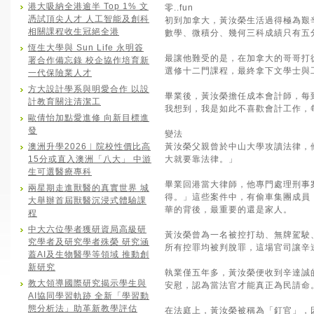
港大吸納全港逾半 Top 1% 文
零..fun
憑試頂尖人才 人工智能及創科
初到加拿大，黃汝榮生活過得極為艱
相關課程收生冠絕全港
數學、微積分、幾何三科成績只有五
恆生大學與 Sun Life 永明簽
最讓他難受的是，在加拿大的哥哥打
署合作備忘錄 校企協作培育新
選修十二門課程，最終拿下文學士與
一代保險業人才
方大設計學系與明愛合作 以設
畢業後，黃汝榮擔任成本會計師，每
計教育關注清潔工
我想到，我是如此不喜歡會計工作，
歐倩怡加點愛進修 向新目標進
發
變法
澳洲升學2026︱院校性價比高
黃汝榮父親曾於中山大學攻讀法律，
15分或直入澳洲「八大」 中游
大就要靠法律。」
生可選醫療專科
畢業回港當大律師，他專門處理刑事
兩星期走進獸醫的真實世界 城
得。」這些案件中，有偷車集團成員
大舉辦首屆獸醫沉浸式體驗課
華的背後，最重要的還是家人。
程
中大六位學者獲研資局高級研
黃汝榮曾為一名被控打劫、無牌駕駛、
究學者及研究學者殊榮 研究涵
所有控罪均被判脫罪，這場官司讓辛
蓋AI及生物醫學等領域 推動創
新研究
執業僅五年多，黃汝榮便收到辛達誠
教大領導國際研究揭示學生與
安慰，認為當法官才能真正為民請命
AI協同學習軌跡 全新「學習動
態分析法」助革新教學評估
在法庭上，黃汝榮被稱為「釘官」，