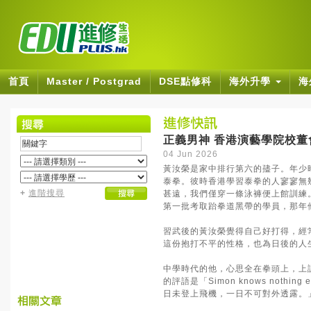
首頁
Master / Postgrad
DSE點修科
海外升學
海
正義男神 香港演藝學院校董
04 Jun 2026
黃汝榮是家中排行第六的孻子。年少
泰拳。彼時香港學習泰拳的人寥寥無
+
進階搜尋
甚遠，我們僅穿一條泳褲便上館訓練
第一批考取跆拳道黑帶的學員，那年
習武後的黃汝榮覺得自己好打得，經
這份抱打不平的性格，也為日後的人
中學時代的他，心思全在拳頭上，上
的評語是「Simon knows not
日未登上飛機，一日不可對外透露。