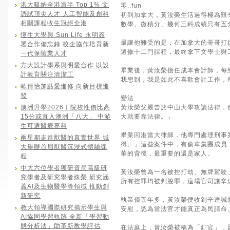
港大吸納全港逾半 Top 1% 文
零..fun
憑試頂尖人才 人工智能及創科
初到加拿大，黃汝榮生活過得極為艱
相關課程收生冠絕全港
數學、微積分、幾何三科成績只有五
恆生大學與 Sun Life 永明簽
最讓他難受的是，在加拿大的哥哥打
署合作備忘錄 校企協作培育新
選修十二門課程，最終拿下文學士與
一代保險業人才
方大設計學系與明愛合作 以設
畢業後，黃汝榮擔任成本會計師，每
計教育關注清潔工
我想到，我是如此不喜歡會計工作，
歐倩怡加點愛進修 向新目標進
發
變法
澳洲升學2026︱院校性價比高
黃汝榮父親曾於中山大學攻讀法律，
15分或直入澳洲「八大」 中游
大就要靠法律。」
生可選醫療專科
畢業回港當大律師，他專門處理刑事
兩星期走進獸醫的真實世界 城
得。」這些案件中，有偷車集團成員
大舉辦首屆獸醫沉浸式體驗課
華的背後，最重要的還是家人。
程
中大六位學者獲研資局高級研
黃汝榮曾為一名被控打劫、無牌駕駛、
究學者及研究學者殊榮 研究涵
所有控罪均被判脫罪，這場官司讓辛
蓋AI及生物醫學等領域 推動創
新研究
執業僅五年多，黃汝榮便收到辛達誠
教大領導國際研究揭示學生與
安慰，認為當法官才能真正為民請命
AI協同學習軌跡 全新「學習動
態分析法」助革新教學評估
在法庭上，黃汝榮被稱為「釘官」，