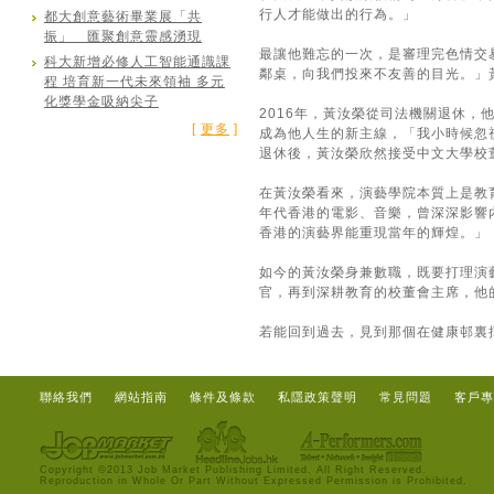
行人才能做出的行為。」
都大創意藝術畢業展「共
振」 匯聚創意靈感湧現
最讓他難忘的一次，是審理完色情交
科大新增必修人工智能通識課
鄰桌，向我們投來不友善的目光。」
程 培育新一代未來領袖 多元
化獎學金吸納尖子
2016年，黃汝榮從司法機關退休
[
更多
]
成為他人生的新主線，「我小時候忽
退休後，黃汝榮欣然接受中文大學校
在黃汝榮看來，演藝學院本質上是教
年代香港的電影、音樂，曾深深影響
香港的演藝界能重現當年的輝煌。」
如今的黃汝榮身兼數職，既要打理演
官，再到深耕教育的校董會主席，他
若能回到過去，見到那個在健康邨裏
聯絡我們
網站指南
條件及條款
私隱政策聲明
常見問題
客戶專
Copyright ©2013 Job Market Publishing Limited. All Right Reserved.
Reproduction in Whole Or Part Without Expressed Permission is Prohibited.