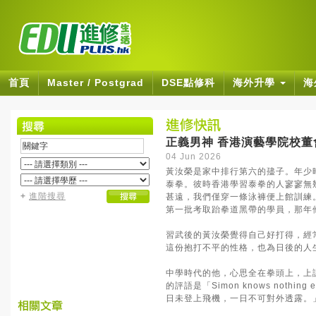
首頁
Master / Postgrad
DSE點修科
海外升學
海
正義男神 香港演藝學院校董
04 Jun 2026
黃汝榮是家中排行第六的孻子。年少
泰拳。彼時香港學習泰拳的人寥寥無
+
進階搜尋
甚遠，我們僅穿一條泳褲便上館訓練
第一批考取跆拳道黑帶的學員，那年
習武後的黃汝榮覺得自己好打得，經
這份抱打不平的性格，也為日後的人
中學時代的他，心思全在拳頭上，上
的評語是「Simon knows not
日未登上飛機，一日不可對外透露。