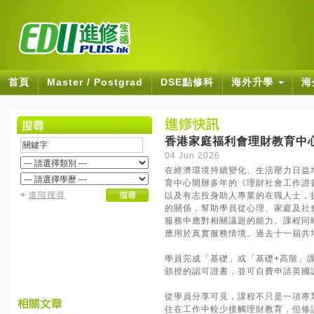
首頁
Master / Postgrad
DSE點修科
海外升學
海
香港家庭福利會理財教育中
04 Jun 2026
在經濟環境持續變化、生活壓力日益
育中心開辦多年的《理財社會工作證
+
進階搜尋
以及有志投身助人專業的在職人士，
的關係，幫助學員從心理、家庭及社
服務中應對相關議題的能力。課程同
應用於真實服務情境。過去十一屆共
學員完成「基礎」或「基礎+高階」課程後，可
頒授的認可證書，並可自費申請英國認
從學員分享可見，課程不只是一項專
往在工作中較少接觸理財教育，但修