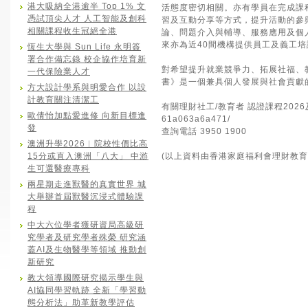
港大吸納全港逾半 Top 1% 文
活態度密切相關。亦有學員在完成課
憑試頂尖人才 人工智能及創科
習及互動分享等方式，提升活動的參
相關課程收生冠絕全港
論、問題介入與輔導、服務應用及個
來亦為近40間機構提供員工及義工培
恆生大學與 Sun Life 永明簽
署合作備忘錄 校企協作培育新
對希望提升就業競爭力、拓展社福、
一代保險業人才
書》是一個兼具個人發展與社會貢獻
方大設計學系與明愛合作 以設
計教育關注清潔工
有關理財社工/教育者 認證課程202
歐倩怡加點愛進修 向新目標進
61a063a6a471/
發
查詢電話 3950 1900
澳洲升學2026︱院校性價比高
15分或直入澳洲「八大」 中游
(以上資料由香港家庭福利會理財教育
生可選醫療專科
兩星期走進獸醫的真實世界 城
大舉辦首屆獸醫沉浸式體驗課
程
中大六位學者獲研資局高級研
究學者及研究學者殊榮 研究涵
蓋AI及生物醫學等領域 推動創
新研究
教大領導國際研究揭示學生與
AI協同學習軌跡 全新「學習動
態分析法」助革新教學評估