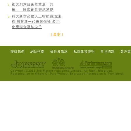
都大創意藝術畢業展「共
振」 匯聚創意靈感湧現
科大新增必修人工智能通識課
程 培育新一代未來領袖 多元
化獎學金吸納尖子
[
更多
]
聯絡我們
網站指南
條件及條款
私隱政策聲明
常見問題
客戶專
Copyright ©2013 Job Market Publishing Limited. All Right Reserved.
Reproduction in Whole Or Part Without Expressed Permission is Prohibited.