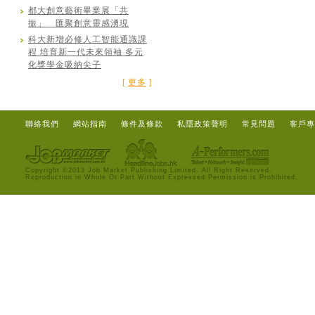
都大創意藝術畢業展「共
振」 匯聚創意靈感湧現
科大新增必修人工智能通識課
程 培育新一代未來領袖 多元
化獎學金吸納尖子
[
更多
]
聯絡我們
網站指南
條件及條款
私隱政策聲明
常見問題
客戶專
Copyright ©2013 Job Market Publishing Limited. All Right Reserved.
Reproduction in Whole Or Part Without Expressed Permission is Prohibited.