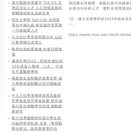
港大吸納全港逾半 Top 1% 文
研回應全球挑戰，推動社會可持續發
憑試頂尖人才 人工智能及創科
全球頂尖科研人才、應對全球環境與
相關課程收生冠絕全港
*註：城大化學學科於2025年軟科
恆生大學與 Sun Life 永明簽
一。
署合作備忘錄 校企協作培育新
一代保險業人才
https://www.cityu.edu.hk/zh-hk/
方大設計學系與明愛合作 以設
計教育關注清潔工
歐倩怡加點愛進修 向新目標進
發
澳洲升學2026︱院校性價比高
15分或直入澳洲「八大」 中游
生可選醫療專科
兩星期走進獸醫的真實世界 城
大舉辦首屆獸醫沉浸式體驗課
程
中大六位學者獲研資局高級研
究學者及研究學者殊榮 研究涵
蓋AI及生物醫學等領域 推動創
新研究
教大領導國際研究揭示學生與
AI協同學習軌跡 全新「學習動
態分析法」助革新教學評估