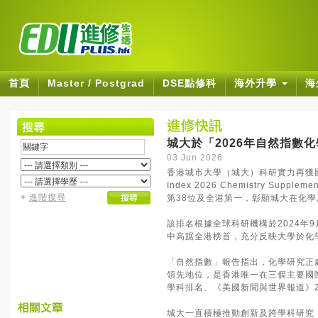
首頁
Master / Postgrad
DSE點修科
海外升學
海
城大於「2026年自然指數
03 Jun 2026
香港城市大學（城大）科研實力再獲國
Index 2026 Chemistry 
+
進階搜尋
第38位及全港第一，彰顯城大在化
該排名根據全球科研機構於2024年
中高踞全港榜首，充分反映大學於化
「自然指數」報告指出，化學研究正
領先地位，是香港唯一在三個主要國際
學科排名、《美國新聞與世界報道》20
城大一直積極推動創新及跨學科研究