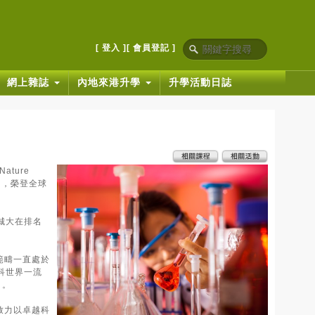
[ 登入 ]
[ 會員登記 ]
網上雜誌
內地來港升學
升學活動日誌
ture
而出，榮登全球
城大在排名
範疇一直處於
科世界一流
」。
致力以卓越科