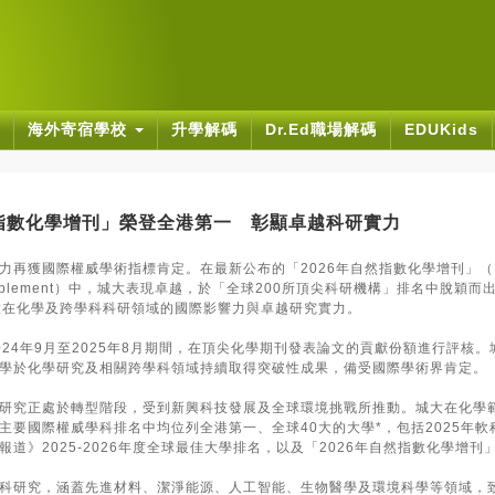
海外寄宿學校
升學解碼
Dr.Ed職場解碼
EDUKids
然指數化學增刊」榮登全港第一 彰顯卓越科研實力
再獲國際權威學術指標肯定。在最新公布的「2026年自然指數化學增刊」（Na
stry Supplement）中，城大表現卓越，於「全球200所頂尖科研機構」排名中脫穎
大在化學及跨學科科研領域的國際影響力與卓越研究實力。
24年9月至2025年8月期間，在頂尖化學期刊發表論文的貢獻份額進行評核。
學於化學研究及相關跨學科領域持續取得突破性成果，備受國際學術界肯定。
研究正處於轉型階段，受到新興科技發展及全球環境挑戰所推動。城大在化學
主要國際權威學科排名中均位列全港第一、全球40大的大學*，包括2025年軟
道》2025-2026年度全球最佳大學排名，以及「2026年自然指數化學增刊
科研究，涵蓋先進材料、潔淨能源、人工智能、生物醫學及環境科學等領域，