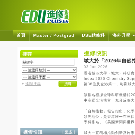
首頁
Master / Postgrad
DSE點修科
海外升學
城大於「2026年自
03 Jun 2026
香港城市大學（城大）科研實力
Index 2026 Chemi
+
進階搜尋
第38位及全港第一，彰顯城
該排名根據全球科研機構於20
中高踞全港榜首，充分反映大
「自然指數」報告指出，化學
領先地位，是香港唯一在三個
學科排名、《美國新聞與世界報
[
更多
]
城大一直積極推動創新及跨學