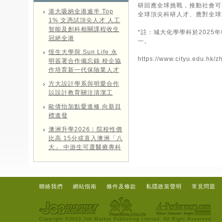
研回應全球挑戰，推動社會可
港大吸納全港逾半 Top
全球頂尖科研人才、應對全球
1% 文憑試頂尖人才 人工
智能及創科相關課程收生
*註：城大化學學科於2025
冠絕全港
一。
恆生大學與 Sun Life 永
https://www.cityu.edu.hk/
明簽署合作備忘錄 校企協
作培育新一代保險業人才
方大設計學系與明愛合作
以設計教育關注清潔工
歐倩怡加點愛進修 向新目
標進發
澳洲升學2026︱院校性價
比高 15分或直入澳洲「八
大」 中游生可選醫療專科
聯絡我們
網站指南
條件及條款
私隱政策聲明
常見問題
Copyright ©2013 Job Market Publishing Limited. All Right Reserved.