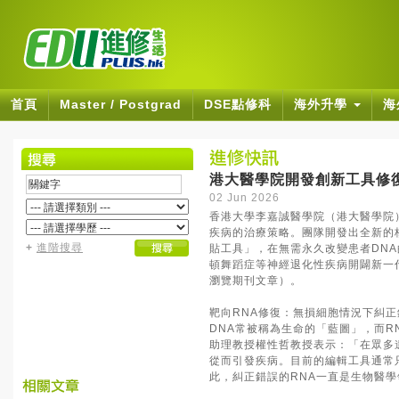
首頁
Master / Postgrad
DSE點修科
海外升學
海
港大醫學院開發創新工具修
02 Jun 2026
香港大學李嘉誠醫學院（港大醫學院
疾病的治療策略。團隊開發出全新的核
+
進階搜尋
貼工具」，在無需永久改變患者DN
頓舞蹈症等神經退化性疾病開闢新一
瀏覽期刊文章）。
靶向RNA修復：無損細胞情況下糾正
DNA常被稱為生命的「藍圖」，而
助理教授權性哲教授表示：「在眾多
從而引發疾病。目前的編輯工具通常
此，糾正錯誤的RNA一直是生物醫