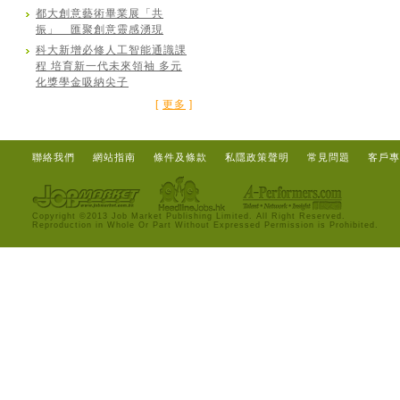
都大創意藝術畢業展「共
振」 匯聚創意靈感湧現
科大新增必修人工智能通識課
程 培育新一代未來領袖 多元
化獎學金吸納尖子
[
更多
]
聯絡我們
網站指南
條件及條款
私隱政策聲明
常見問題
客戶專
Copyright ©2013 Job Market Publishing Limited. All Right Reserved.
Reproduction in Whole Or Part Without Expressed Permission is Prohibited.