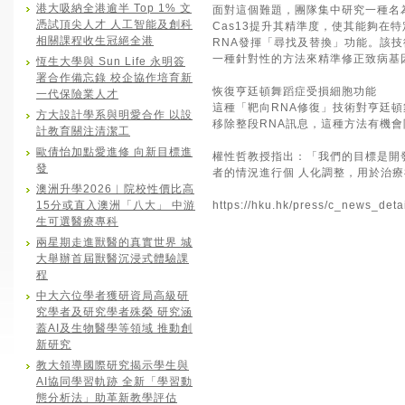
港大吸納全港逾半 Top 1% 文
面對這個難題，團隊集中研究一種名為C
憑試頂尖人才 人工智能及創科
Cas13提升其精準度，使其能夠在
相關課程收生冠絕全港
RNA發揮「尋找及替換」功能。該技
一種針對性的方法來精準修正致病基
恆生大學與 Sun Life 永明簽
署合作備忘錄 校企協作培育新
恢復亨廷頓舞蹈症受損細胞功能
一代保險業人才
這種「靶向RNA修復」技術對亨廷
方大設計學系與明愛合作 以設
移除整段RNA訊息，這種方法有機
計教育關注清潔工
歐倩怡加點愛進修 向新目標進
權性哲教授指出：「我們的目標是開
發
者的情況進行個 人化調整，用於治
澳洲升學2026︱院校性價比高
15分或直入澳洲「八大」 中游
https://hku.hk/press/c_news_deta
生可選醫療專科
兩星期走進獸醫的真實世界 城
大舉辦首屆獸醫沉浸式體驗課
程
中大六位學者獲研資局高級研
究學者及研究學者殊榮 研究涵
蓋AI及生物醫學等領域 推動創
新研究
教大領導國際研究揭示學生與
AI協同學習軌跡 全新「學習動
態分析法」助革新教學評估