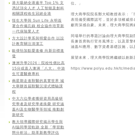
港大吸納全港逾半 Top 1% 文
位。」
憑試頂尖人才 人工智能及創科
相關課程收生冠絕全港
理大商學院院長鄭大昭教授表示：「
表現備受國際認可，並於多項權威排
恆生大學與 Sun Life 永明簽
獻而深感自豪。未來，理大商學院將
署合作備忘錄 校企協作培育新
一代保險業人才
同場舉行的專題討論由理大商學院副院
方大設計學系與明愛合作 以設
長兼首席執行官肖風博士，以及眾擎
計教育關注清潔工
涵蓋AI應用、數字資產基礎設施，
歐倩怡加點愛進修 向新目標進
發
展望未來，理大商學院將繼續以創新
澳洲升學2026︱院校性價比高
15分或直入澳洲「八大」 中游
https://www.polyu.edu.hk/tc/med
生可選醫療專科
兩星期走進獸醫的真實世界 城
大舉辦首屆獸醫沉浸式體驗課
程
中大六位學者獲研資局高級研
究學者及研究學者殊榮 研究涵
蓋AI及生物醫學等領域 推動創
新研究
教大領導國際研究揭示學生與
AI協同學習軌跡 全新「學習動
態分析法」助革新教學評估