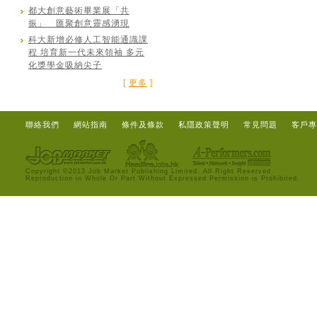
都大創意藝術畢業展「共
振」 匯聚創意靈感湧現
科大新增必修人工智能通識課
程 培育新一代未來領袖 多元
化獎學金吸納尖子
[
更多
]
聯絡我們
網站指南
條件及條款
私隱政策聲明
常見問題
客戶專
Copyright ©2013 Job Market Publishing Limited. All Right Reserved.
Reproduction in Whole Or Part Without Expressed Permission is Prohibited.