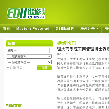
首頁
Master / Postgrad
DSE點修科
海外升學
海
理大商學院工商管理博士課程
02 Jun 2026
香港理工大學工商管理學院（理大商學
民共和國香港特別行政區政府財政司
+
進階搜尋
讀博士學員，聚焦探討人工智能（AI
陳茂波司長在主題演講中，分享科技
界與學界必須加強協作，方能把握當
界需要的是將想法轉化為實質影響力
員培育成兼具批判性思維、嚴謹研究
理大校長滕錦光教授表示：「科技變
代中保持領先。理大致力推動教學創新
環境，提升學生的學習能力，協助他