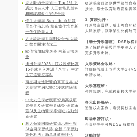
港大吸納全港逾半 Top 1% 文
從演唱會經濟到世界級體育賽
憑試頂尖人才 人工智能及創科
接待。瑞士教育透過密集實戰
相關課程收生冠絕全港
3. 實踐先行
：
恆生大學與 Sun Life 永明簽
打造豐富履歷，瑞士教育的精
署合作備忘錄 校企協作培育新
人脈累積，讓畢業生比傳統商
一代保險業人才
方大設計學系與明愛合作 以設
【瑞士升學講座】 DSE放榜
計教育關注清潔工
為了協助家長與同學更深入了解瑞
歐倩怡加點愛進修 向新目標進
更多升學出路。
發
澳洲升學2026︱院校性價比高
入學策略全攻略
：
15分或直入澳洲「八大」 中游
詳細解說瑞士管理大學SHMS, HIM
生可選醫療專科
申請攻略。
兩星期走進獸醫的真實世界 城
大學基礎班
：
大舉辦首屆獸醫沉浸式體驗課
彈性規劃，完成後銜接大學第
程
中大六位學者獲研資局高級研
多元出路揭秘
：
究學者及研究學者殊榮 研究涵
透過校友案例，看見從校園走
蓋AI及生物醫學等領域 推動創
新研究
即場申請評核
：
教大領導國際研究揭示學生與
合資格學生可獲DSE 放榜
AI協同學習軌跡 全新「學習動
態分析法」助革新教學評估
活動詳情