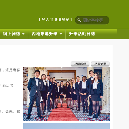
[ 登入 ]
[ 會員登記 ]
網上雜誌
內地來港升學
升學活動日誌
覽，還是奢侈
統「酒店管
局、金融、銀