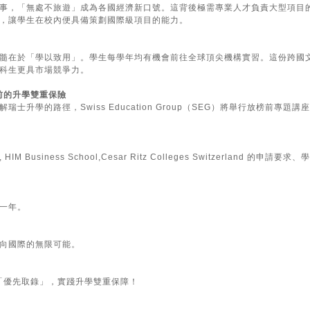
事，「無處不旅遊」成為各國經濟新口號。這背後極需專業人才負責大型項目的
，讓學生在校內便具備策劃國際級項目的能力。
髓在於「學以致用」。學生每學年均有機會前往全球頂尖機構實習。這份跨國
科生更具市場競爭力。
前的升學雙重保險
士升學的路徑，Swiss Education Group（SEG）將舉行放榜前專題講
 Business School,Cesar Ritz Colleges Switzerland 的申請要
一年。
向國際的無限可能。
前「優先取錄」，實踐升學雙重保障！