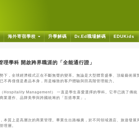
海外寄宿學校
升學解碼
Dr.Ed職場解碼
EDUKids
大學管理學科 開啟跨界職涯的「全能通行證」
勢下，全球經濟模式正在不斷無聲的變革。無論是大型體育盛事、頂級藝術展
已不再僅僅是產品本身，而是極致的客戶體驗與田高階管理能力。
ospitality Management） 一直是學生喜愛選擇的學科。它早已跳了傳
商業運作、品牌美學與跨國統籌的「百搭專業」。
：
，本質上是高層次的商業管理。畢業生出路極廣，於不同領域酒店、旅遊發展
管理層。