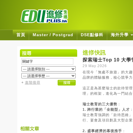
首頁
Master / Postgrad
DSE點修科
海外升學
探索瑞士Top 10 
29 May 2026
在現今「無處不旅遊」的大趨
品牌的體驗服務，核心競爭力
+
進階搜尋
這正是為甚麼瑞士的款待管理（H
理」的框架，進化為一門結合
瑞士教育的三大優勢
：
1. 跨行業的「全能型」人才
瑞士教育強調的「款待思維」
行、宴會及項目劃及大型企業
2. 盛事經濟的幕後推手
：