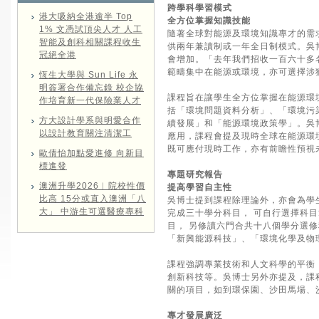
跨學科學習模式
港大吸納全港逾半 Top
全方位掌握知識技能
1% 文憑試頂尖人才 人工
隨著全球對能源及環境知識專才的需
智能及創科相關課程收生
供兩年兼讀制或一年全日制模式。吳
冠絕全港
會增加。「去年我們招收一百六十多
範疇集中在能源或環境，亦可選擇涉
恆生大學與 Sun Life 永
明簽署合作備忘錄 校企協
課程旨在讓學生全方位掌握在能源環
作培育新一代保險業人才
括「環境問題資料分析」、「環境污
方大設計學系與明愛合作
續發展」和「能源環境政策學」。吳
以設計教育關注清潔工
應用，課程會提及現時全球在能源環
既可應付現時工作，亦有前瞻性預視
歐倩怡加點愛進修 向新目
標進發
專題研究報告
澳洲升學2026︱院校性價
提高學習自主性
比高 15分或直入澳洲「八
吳博士提到課程除理論外，亦會為學
大」 中游生可選醫療專科
完成三十學分科目， 可自行選擇科
目， 另修讀六門合共十八個學分選
「新興能源科技」、「環境化學及物
課程強調專業技術和人文科學的平衡
創新科技等。吳博士另外亦提及，課
關的項目，如到環保園、沙田馬場、
專才發展廣泛