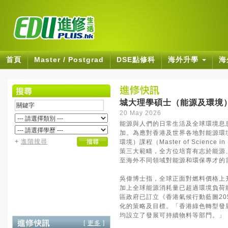
首頁
Master / Postgrad
DSE點修科
海外升學
海
城大理學碩士（能源及環境）
20 May 2026
能源與人們的日常生活及全球環境息
加。為應對香港及世界各地對能源環
+
進階搜尋
環境）課程（Master of Scienc
策三大範疇，全方位培育有志於能源
至海外不同領域對能源和環保專才的
吳偉博士指，全球正面對燃料價格上
加上全球能源消耗量已超過環境負荷
區政府已訂立《香港氣候行動藍圖20
化的策略及目標。「香港綠色轉型發
均設立了發展可持續物料等部門。」
[
更多
]