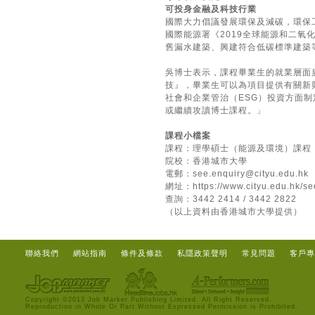
可投身金融及科技行業
國際大力倡議發展環保及減碳，環保工
國際能源署《2019全球能源和二氧
舊漏水建築、興建符合低碳標準建築等計
吳博士表示，課程畢業生的就業層面
技』，畢業生可以為項目提供有關新
社會和企業管治（ESG）投資方面
或繼續攻讀博士課程。」
課程小檔案
課程：理學碩士（能源及環境）課程 Master o
院校：香港城市大學
電郵：
see.enquiry@cityu.edu.hk
網址：
https://www.cityu.edu.hk/
查詢：3442 2414 / 3442 2822
（以上資料由香港城市大學提供）
聯絡我們
網站指南
條件及條款
私隱政策聲明
常見問題
客戶專
Copyright ©2013 Job Market Publishing Limited. All Right Reserved.
Reproduction in Whole Or Part Without Expressed Permission is Prohibited.