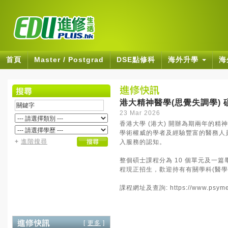
首頁
Master / Postgrad
DSE點修科
海外升學
海
港大精神醫學(思覺失調學)
23 Mar 2026
香港大學 (港大) 開辦為期兩年的精
學術權威的學者及經驗豐富的醫務人員
+
進階搜尋
入服務的認知。
整個碩士課程分為 10 個單元及一
程現正招生，歡迎持有有關學科(醫
課程網址及查詢:
https://www.psym
[
更多
]