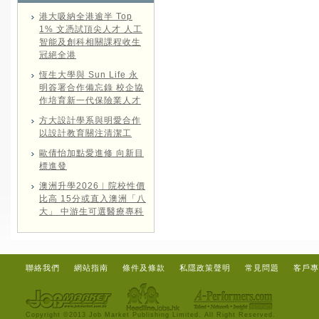
港大吸納全港逾半 Top
1% 文憑試頂尖人才 人工
智能及創科相關課程收生
冠絕全港
恆生大學與 Sun Life 永
明簽署合作備忘錄 校企協
作培育新一代保險業人才
方大設計學系與明愛合作
以設計教育關注清潔工
歐倩怡加點愛進修 向新目
標進發
澳洲升學2026︱院校性價
比高 15分或直入澳洲「八
大」 中游生可選醫療專科
聯絡我們
網站指南
條件及條款
私隱政策聲明
常見問題
客戶專
Copyright ©2013 Job Market Publishing Limited. All Right Reserved.