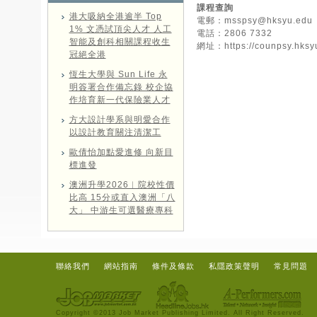
課程查詢
港大吸納全港逾半 Top
電郵：
msspsy@hksyu.edu
1% 文憑試頂尖人才 人工
電話：2806 7332
智能及創科相關課程收生
網址：
https://counpsy.hks
冠絕全港
恆生大學與 Sun Life 永
明簽署合作備忘錄 校企協
作培育新一代保險業人才
方大設計學系與明愛合作
以設計教育關注清潔工
歐倩怡加點愛進修 向新目
標進發
澳洲升學2026︱院校性價
比高 15分或直入澳洲「八
大」 中游生可選醫療專科
聯絡我們
網站指南
條件及條款
私隱政策聲明
常見問題
Copyright ©2013 Job Market Publishing Limited. All Right Reserved.