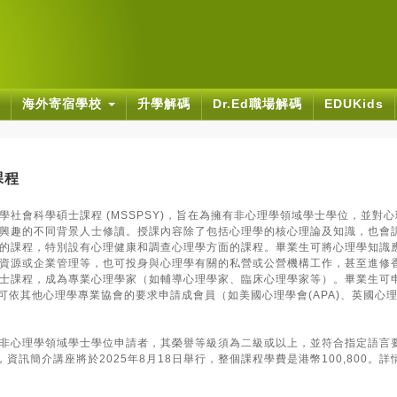
海外寄宿學校
升學解碼
Dr.Ed職場解碼
EDUKids
課程
社會科學碩士課程 (MSSPSY)，旨在為擁有非心理學領域學士學位，並對
興趣的不同背景人士修讀。授課內容除了包括心理學的核心理論及知識，也會
的課程，特別設有心理健康和調查心理學方面的課程。畢業生可將心理學知識
資源或企業管理等，也可投身與心理學有關的私營或公營機構工作，甚至進修
士課程，成為專業心理學家（如輔導心理學家、臨床心理學家等）。畢業生可
可依其他心理學專業協會的要求申請成會員（如美國心理學會(APA)、英國心理學會
非心理學領域學士學位申請者，其榮譽等級須為二級或以上，並符合指定語言
，資訊簡介講座將於2025年8月18日舉行，整個課程學費是港幣100,800。