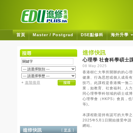
首頁
Master / Postgrad
DSE點修科
海外升學
心理學 社會科學碩士
08 May 2025
香港樹仁大學所開辦的的心理學
健康、行為思想或個人成長有
+
進階搜尋
技巧。此課程是香港獨一無二
業，如教育、社會福利、人力
同心理學學科領域的碩士或博
心理學會（HKPS）會員，也
等)。
本課程歡迎持有認可的大學之
2025年5月1日開始接受申請
網站。
[
更多
]