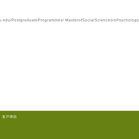
yu.edu/PostgraduateProgrammes/ MasterofSocialSciencesinPsychology
客戶專區