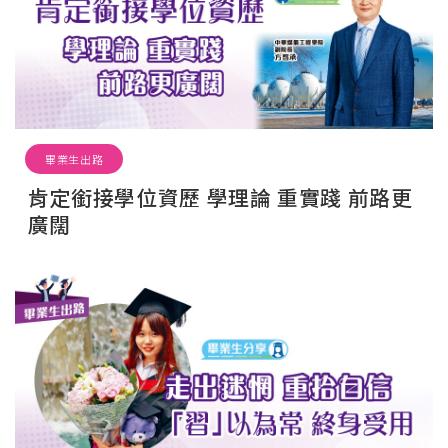
畢業生出路
肯定銜接學位資歷 學理論 重實踐 前路更
廣闊