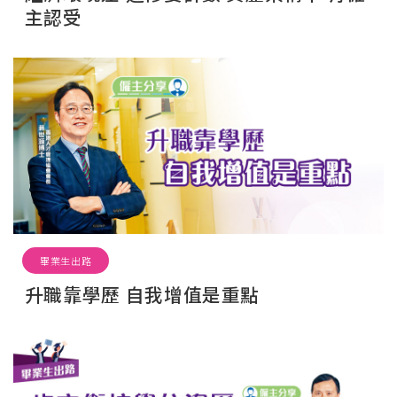
主認受
畢業生出路
升職靠學歷 自我增值是重點