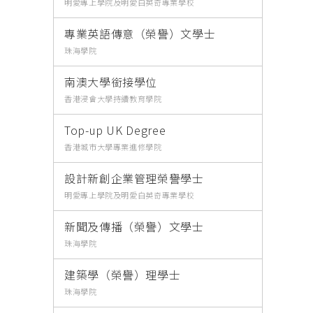
明愛專上學院及明愛白英奇專業學校
專業英語傳意（榮譽）文學士
珠海學院
南澳大學銜接學位
香港浸會大學持續教育學院
Top-up UK Degree
香港城市大學專業進修學院
設計新創企業管理榮譽學士
明愛專上學院及明愛白英奇專業學校
新聞及傳播（榮譽）文學士
珠海學院
建築學（榮譽）理學士
珠海學院