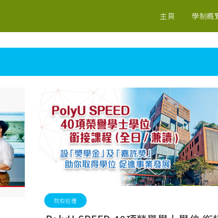
主頁
學制概
院校巡禮