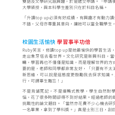
雙語及文學研究感興趣，於是遞交申請。「申請後
大學頒授，與本科學生差別只在於科目名稱。
「升讀top up必須有好成績，有興趣才有動力
不錯，父母亦尊重其意向，讓她可以當全職學生
校園生活愉快
學習事半功倍
Ruby笑言，修讀top up是她最愉快的學習
走出象牙塔去看世界。文化研究是新興科目，當
疇，學習再也不僅僅是知識，而是理解世界的方
要的是，老師和同學都非常友好，「只要有不太
新思維，可以說是這態度更鼓勵我去探求知識。
行，可謂畢生難忘！」
不是背誦死記，不是填鴨式教學，學生自然對學
惱，花了很多時間卻得不到好結果。經過老師的
挑戰性的論文題目。「當然亦花費不少心機去研究，
一名畢業，拿到了學科獎。」真是士別三日，刮