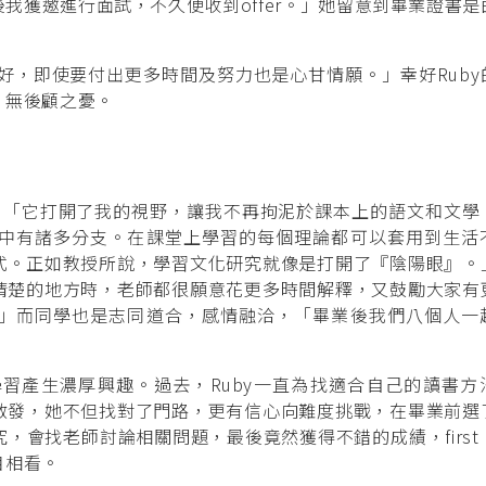
我獲邀進行面試，不久便收到offer。」她留意到畢業證書是
讀好，即使要付出更多時間及努力也是心甘情願。」幸好Ruby
，無後顧之憂。
生活，「它打開了我的視野，讓我不再拘泥於課本上的語文和文學
中有諸多分支。在課堂上學習的每個理論都可以套用到生活
式。正如教授所說，學習文化研究就像是打開了『陰陽眼』。
清楚的地方時，老師都很願意花更多時間解釋，又鼓勵大家有
」而同學也是志同道合，感情融洽，「畢業後我們八個人一
習產生濃厚興趣。過去，Ruby一直為找適合自己的讀書方
啟發，她不但找對了門路，更有信心向難度挑戰，在畢業前選
會找老師討論相關問題，最後竟然獲得不錯的成績，first h
目相看。