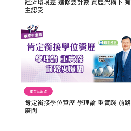
經濟環境差 進修要計數 資歷架構下 
主認受
畢業生出路
肯定銜接學位資歷 學理論 重實踐 前
廣闊