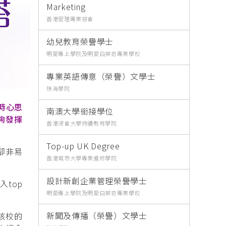
Marketing
香港管理專業協會
幼兒教育榮譽學士
明愛專上學院及明愛白英奇專業學校
專業英語傳意（榮譽）文學士
珠海學院
時心思
南澳大學銜接學位
夠發揮
香港浸會大學持續教育學院
Top-up UK Degree
卻非易
香港城市大學專業進修學院
設計新創企業管理榮譽學士
top
明愛專上學院及明愛白英奇專業學校
新聞及傳播（榮譽）文學士
該校的