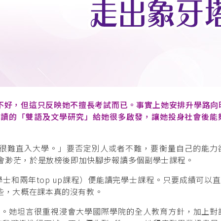
雖然不好，但這只反映她不擅長考試而已。事實上她安排升學路向
。她修讀的「雙語及文學研究」給她很多啟發，讓她投身社會後能
很難直入大學。」要否定別人或者不難，要衡量自己的能力
的機會渺茫，於是放榜後即加快腳步報讀多個副學士課程。
士和兩年top up課程）便能讀完學士課程。只要成績可以直入
些，大概在課本真的沒有教。
資訊。她坦言很重視浸會大學國際學院的全人教育方針，加上對