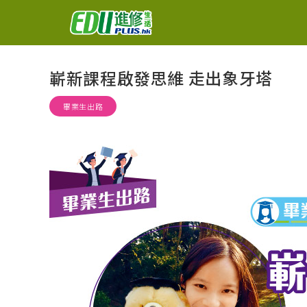
嶄新課程啟發思維 走出象牙塔
畢業生出路