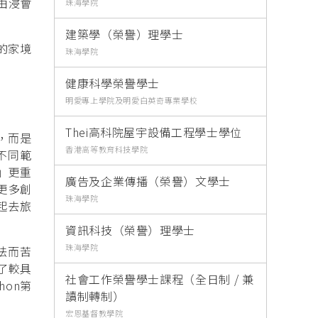
由浸會
珠海學院
建築學（榮譽）理學士
的家境
珠海學院
健康科學榮譽學士
明愛專上學院及明愛白英奇專業學校
Thei高科院屋宇設備工程學士學位
，而是
香港高等教育科技學院
不同範
」更重
廣告及企業傳播（榮譽）文學士
更多創
珠海學院
起去旅
資訊科技（榮譽）理學士
珠海學院
法而苦
了較具
社會工作榮譽學士課程（全日制 / 兼
on第
讀制轉制）
宏恩基督教學院