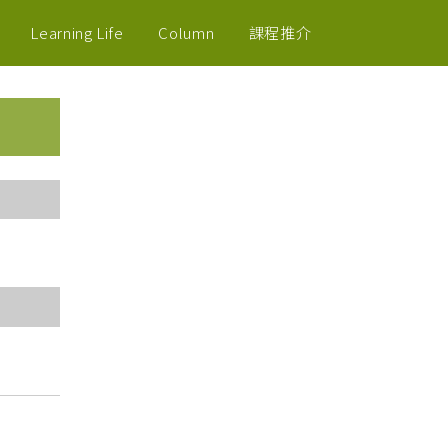
Learning Life
Column
課程推介