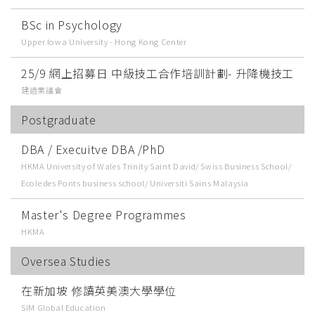
BSc in Psychology
Upper Iowa University - Hong Kong Center
25/9 網上招募日 中級技工合作培訓計劃- 升降機技工
建造業議會
Postgraduate
DBA / Execuitve DBA /PhD
HKMA University of Wales Trinity Saint David/ Swiss Business School/
Ecole des Ponts business school/ Universiti Sains Malaysia
Master's Degree Programmes
HKMA
Oversea Studies
在新加坡 修讀英美澳大學學位
SIM Global Education