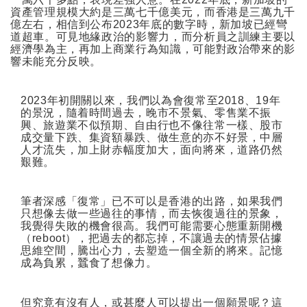
資產管理規模大約是三萬七千億美元，而香港是三萬九千
億左右，相信到公布
2023
年底的數字時，新加坡已經彎
道超車。可見地緣政治的影響力，而分析員之訓練主要以
經濟學為主，再加上商業行為知識，可能對政治帶來的影
響未能充分反映。
2023
年初開關以來，我們以為會復常至
2018
、
19
年
的景況，隨着時間過去，晚市不景氣、零售業不振
興、旅遊業不似預期、自由行也不像往常一樣、股市
成交量下跌、集資額暴跌、做生意的亦不好景，中層
人才流失，加上財赤幅度加大，面向將來，道路仍然
艱難。
筆者深感「復常」已不可以是香港的出路，如果我們
只想像去做一些過往的事情，而去恢復過往的景象，
我覺得失敗的機會很高。我們可能需要心態重新開機
（
reboot
），把過去的都忘掉，不讓過去的情景佔據
思維空間，騰出心力，去塑造一個全新的將來。記憶
成為負累，蠶食了想像力。
但究竟有沒有人，或甚麼人可以提出一個願景呢？這