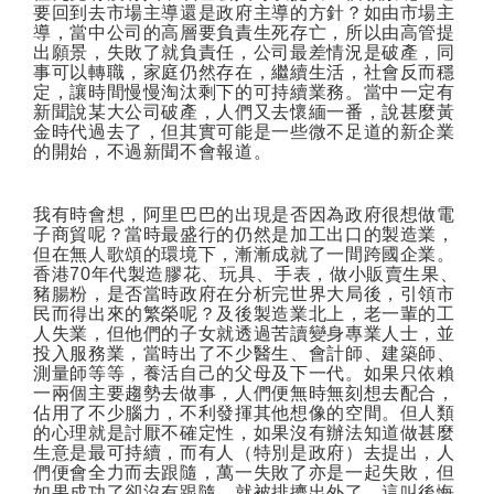
要回到去市場主導還是政府主導的方針？如由市場主
導，當中公司的高層要負責生死存亡，所以由高管提
出願景，失敗了就負責任，公司最差情況是破產，同
事可以轉職，家庭仍然存在，繼續生活，社會反而穩
定，讓時間慢慢淘汰剩下的可持續業務。當中一定有
新聞說某大公司破產，人們又去懷緬一番，說甚麼黃
金時代過去了，但其實可能是一些微不足道的新企業
的開始，不過新聞不會報道。
我有時會想，阿里巴巴的出現是否因為政府很想做電
子商貿呢？當時最盛行的仍然是加工出口的製造業，
但在無人歌頌的環境下，漸漸成就了一間跨國企業。
香港
70
年代製造膠花、玩具、手表，做小販賣生果、
豬腸粉，是否當時政府在分析完世界大局後，引領市
民而得出來的繁榮呢？及後製造業北上，老一輩的工
人失業，但他們的子女就透過苦讀變身專業人士，並
投入服務業，當時出了不少醫生、會計師、建築師、
測量師等等，養活自己的父母及下一代。如果只依賴
一兩個主要趨勢去做事，人們便無時無刻想去配合，
佔用了不少腦力，不利發揮其他想像的空間。但人類
的心理就是討厭不確定性，如果沒有辦法知道做甚麼
生意是最可持續，而有人（特別是政府）去提出，人
們便會全力而去跟隨，萬一失敗了亦是一起失敗，但
如果成功了卻沒有跟隨，就被排擠出外了，這叫後悔