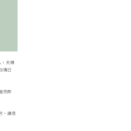
人，夫婦
白情已
是而昨
兮，請息