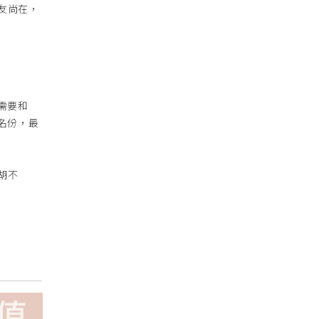
友尚在，
需要和
名份，最
胡不