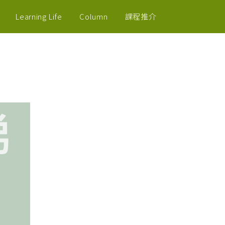
Learning Life
Column
課程推介