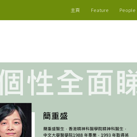
主頁
Feature
People