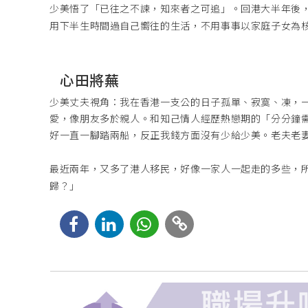
少美悟了「已往之不諫，知來者之可追」。回港
大半年後
用下半生時間過自
己嚮往的生活，不用事事以家庭子女為
心田將蕪
少美丈夫視角：我在香港一支公的日子孤單、寂寞、凍，
愛，像朋友多於親人。和知己情人經歷熱戀期的「分分鐘
好一直一腳踏兩船，反正我錢方面沒有少給少美。老夫老
最近兩年，又多了港人移民，好像一家人一起走
的多些，
歸？」