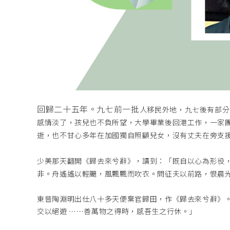
回歸二十五年。九七前一批
人移民外地，九七後有部分
感情淡了，孩兒也不負
所望，大學畢業後回港工作，一
家
逝，也不甘心多年在加國獨
自照顧兒女，沒有丈夫在旁支
少美那天翻開《歸去來兮辭》，讀到：「既自以
心為形役
非。舟遙遙以輕颺，
風飄飄而吹衣。問征夫以前路，恨晨
東晉陶淵明出仕八十多天便棄官歸田，作《歸去來兮辭》
交以絕遊 ⋯⋯善萬物之得時，感吾生之行休。」