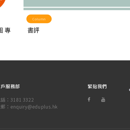
Column
 專
書評
客戶服務部
緊貼我們
電話：
3181 3322
電郵：
enquiry@eduplus.hk