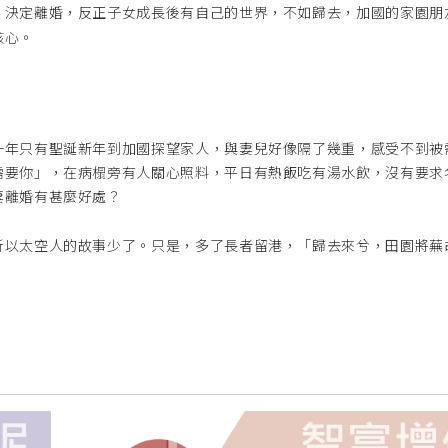
，決定離婚，反正子女成長後有自己的世界，
不如歸去，加國的家園朋
核心。
一年只有聖誕新年到加國探望家人，與妻兒好像隔了幾重，感受不到被
需要你」，在病榻旁有人關心照料，平日有熱飯吃有湯水飲，沒有要求
妻離婚有甚麼好處？
所以太空人的故事少了。只是，多了長者留
港，「歸去來兮，田園將蕪