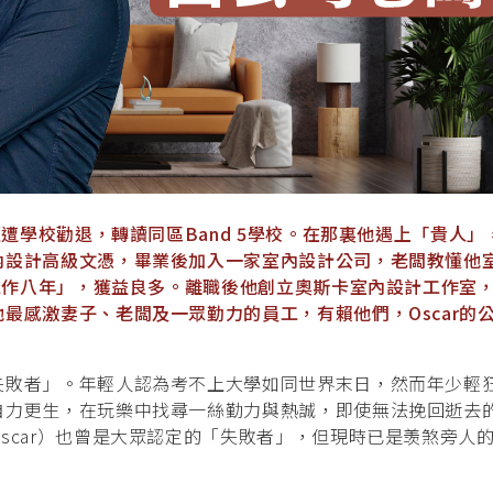
更遭學校勸退，轉讀同區Band 5學校。在那裏他遇上「貴人」
內設計高級文憑，畢業後加入一家室內設計公司，老闆教懂他
同工作八年」，獲益良多。離職後他創立奧斯卡室內設計工作室
最感激妻子、老闆及一眾勤力的員工，有賴他們，Oscar的
失敗者」。年輕人認為考不上大學如同世界末日，然而年少輕
自力更生，在玩樂中找尋一絲勤力與熱誠，即使無法挽回逝去
scar）也曾是大眾認定的「失敗者」，但現時已是羡煞旁人