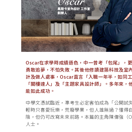
Oscar在求學時成績遜色，中一曾考「包尾」，
勇敢追夢，不怕失敗。其後他修讀建築科技及室
計及做人處事，Oscar直言「入職一年半，如
「閣樓達人」及「主題家具設計師」。多年來，他
能如此成功。
中學文憑試臨近，準考生必定害怕成為「公開試
輕時只喜愛玩樂，荒廢學業，但人誰無過？懂得
陰，但仍可改寫未來前路。本篇的主角陳偉強（O
人士。