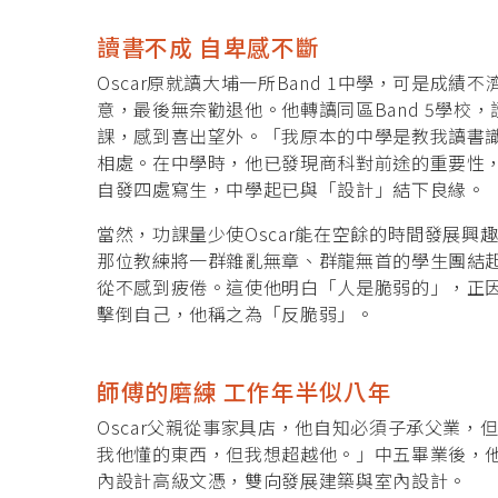
讀書不成 自卑感不斷
Oscar原就讀大埔一所Band 1中學，可是
意，最後無奈勸退他。他轉讀同區Band 5學校
課，感到喜出望外。「我原本的中學是教我讀書
相處。在中學時，他已發現商科對前途的重要性
自發四處寫生，中學起已與「設計」結下良緣。
當然，功課量少使Oscar能在空餘的時間發展
那位教練將一群雜亂無章、群龍無首的學生團結起
從不感到疲倦。這使他明白「人是脆弱的」，正
擊倒自己，他稱之為「反脆弱」。
師傅的磨練 工作年半似八年
Oscar父親從事家具店，他自知必須子承父業
我他懂的東西，但我想超越他。」中五畢業後，他
內設計高級文憑，雙向發展建築與室內設計。