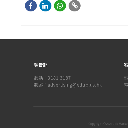
廣告部
電話：
3181 3187
電郵：
advertising@eduplus.hk
Copyright ©
2026 Job Market