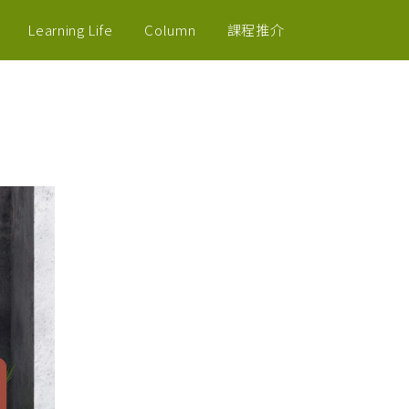
Learning Life
Column
課程推介