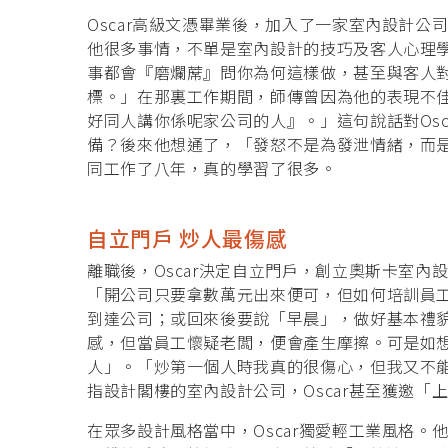
Oscar高級文憑畢業後，加入了一家室內設計
他很多事情，不單是室內設計的技巧及客人心理
事都會『磨爛蓆』問你為何這樣做，甚至與客人
標。」在那裏工作期間，師傳曾因為他的表現不
好同人講你係呢家公司的人』。」這句說話對Os
備？後來他想通了，「發怒不是為發泄情緒，而是
同工作了八年，真的學習了很多。
自立門戶 炒人最傷感
離職後，Oscar決定自立門戶，創立奧斯卡室
「開公司只要拿數萬元出來便可，但如何培訓員
到達公司；或回來後要說「早晨」，做好基本禮
感，但當員工懷疑老闆，便會產生摩擦。可是如
人」。「炒第一個人時我真的很傷心，但我又不
指設計閣樓的室內設計公司，Oscar甚至獲邀
在眾多設計風格當中，Oscar獨愛輕工業風格