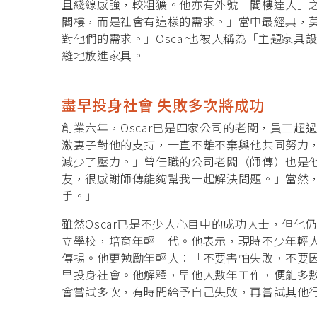
且綫線感強，較粗獷。他亦有外號「閣樓達人」
閣樓，而是社會有這樣的需求。」當中最經典，
對他們的需求。」Oscar也被人稱為「主題家
縫地放進家具。
盡早投身社會 失敗多次將成功
創業六年，Oscar已是四家公司的老闆，員工
激妻子對他的支持，一直不離不棄與他共同努力
減少了壓力。」曾任職的公司老闆（師傳）也是
友，很感謝師傳能夠幫我一起解決問題。」當然
手。」
雖然Oscar已是不少人心目中的成功人士，但
立學校，培育年輕一代。他表示，現時不少年輕
傳揚。他更勉勵年輕人：「不要害怕失敗，不要
早投身社會。他解釋，早他人數年工作，便能多
會嘗試多次，有時間給予自己失敗，再嘗試其他