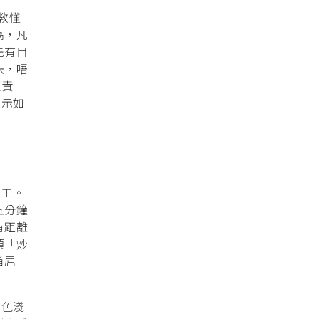
教懂
高，凡
先有目
去，唔
遭責
表示如
員工。
五分鐘
有距離
須「炒
首屈一
用色淺