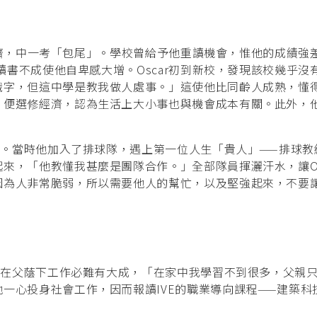
成績不濟，中一考「包尾」。學校曾給予他重讀機會，惟他的成績強
，讀書不成使他自卑感大增。Oscar初到新校，發現該校幾乎沒
識字，但這中學是教我做人處事。」這使他比同齡人成熟，懂
，便選修經濟，認為生活上大小事也與機會成本有關。此外，
興趣。當時他加入了排球隊，遇上第一位人生「貴人」——排球教
來，「他教懂我甚麼是團隊合作。」全部隊員揮灑汗水，讓Os
因為人非常脆弱，所以需要他人的幫忙，以及堅強起來，不要
，但在父蔭下工作必難有大成，「在家中我學習不到很多，父親
一心投身社會工作，因而報讀IVE的職業導向課程——建築科