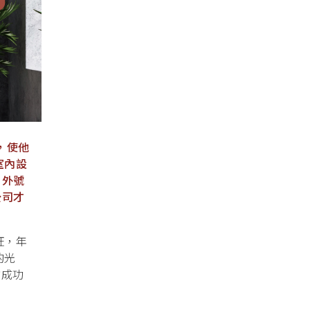
，使他
室內設
，外號
公司才
狂，年
的光
的成功