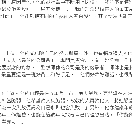
之稱，原因無他，他的設計當中不時用上閣樓，「我並不是特
莫過於他曾設計「一屋五閣樓」：「我的理念是做客人的萬事
具設計師」，他能夠把不同的主題融入室內設計，甚至動漫也能
超過二十位，他的成功除自己的努力與堅持外，也有賴身邊人。
，「太太也是我的公司員工，專門負責會計，有了她分擔工作
他要感謝的對象，「雖然師傳的公司是我的競爭者，師傳也是
，最重要還是一班好員工和好手足，「他們好乖好聽話，也很
他仍不自滿。他的目標是在五年內上市，擴大業務，更希望在未
人相當脆弱，他希望教人反脆弱，被教的人再教他人，將這觀
因為一次失敗便認為自己永世也會失敗。」另外，他亦建議年
數年工作經驗，也能在這數年間找尋自己的理想出路，「你能
行業亦可。」