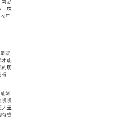
別喜愛
屋，應
天衣無
他最感
我才能
我的朋
幫得
來能創
念慢慢
輕人盡
夠有機