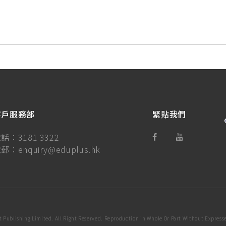
客戶服務部
緊貼我們
電話：
3181 3322
電郵：
enquiry@eduplus.hk
 Publishing Limited. All Right Reserved. Reproduction in Whole Or Part Without Expresse