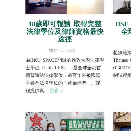
18歲即可報讀 取得完整
DS
法律學位及律師資格最快
全
途徑
07 Jul 2026
想無縫接軌
由HKU SPACE開辦的倫敦大學法律學
Thame
士學位（UoL LLB），是全球全港首
(L3IF
個普通法法律學位，逾百年來被國際
制課程受
享譽為法律學位的「黃金標準」。課
程提供真...
更多