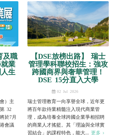
育及職
【DSE放榜出路】 瑞士
學就業
管理學科聯校招生：強攻
到人生
跨國商界與奢華管理！
DSE 15分直入大學
02 Jul 2026
會）主
瑞士管理教育一向享譽全球，近年更
 32
將百年款待業精髓注入現代商業管
將於7月
理，成為培養全球跨國企業爭相招聘
香港會議
的商業人才搖籃。其「理論與全球實
習結合」的課程特色，能大...
更多