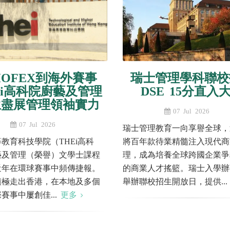
HOFEX到海外賽事
瑞士管理學科聯校
Ei高科院廚藝及管理
DSE 15分直入
生盡展管理領袖實力
07 Jul 2026
07 Jul 2026
瑞士管理教育一向享譽全球，
教育科技學院（THEi高科
將百年款待業精髓注入現代商
藝及管理（榮譽）文學士課程
理，成為培養全球跨國企業爭
近年在環球賽事中頻傳捷報。
的商業人才搖籃。瑞士入學辦
積極走出香港，在本地及多個
舉辦聯校招生開放日，提供..
賽事中屢創佳...
更多