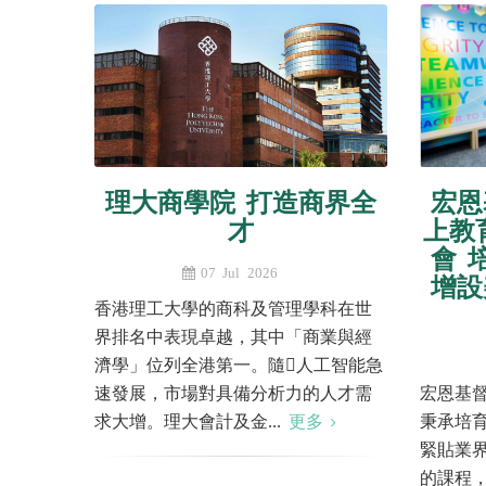
理大商學院 打造商界全
宏恩
才
上教
會 
07 Jul 2026
增設
香港理工大學的商科及管理學科在世
界排名中表現卓越，其中「商業與經
濟學」位列全港第一。隨人工智能急
速發展，市場對具備分析力的人才需
宏恩基督
求大增。理大會計及金...
更多
秉承培
緊貼業
的課程