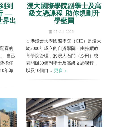
到到
浸大國際學院副學士及高
行 —
級文憑課程 助你規劃升
向世界出
學藍圖
07 Jul 2026
香港浸會大學國際學院（CIE）是浸大
驚喜的
於2000年成立的自資學院，由持續教
辦人，自己
育學院管理，於浸大石門（沙田）校
曾擔任
園開辦30個副學士及高級文憑課程，
10年海
以及10個自...
更多