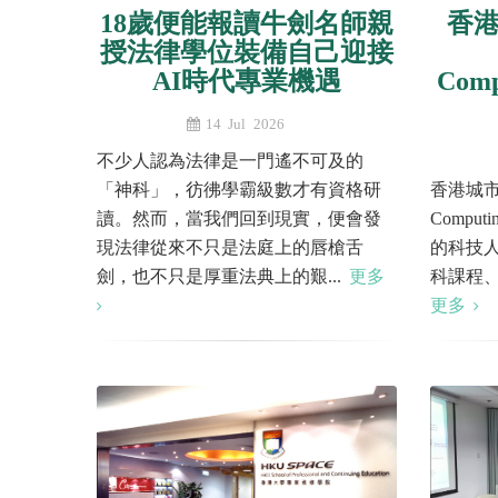
18歲便能報讀牛劍名師親
香
授法律學位裝備自己迎接
AI時代專業機遇
Com
14 Jul 2026
不少人認為法律是一門遙不可及的
「神科」，彷彿學霸級數才有資格研
香港城市大
讀。然而，當我們回到現實，便會發
Comp
現法律從來不只是法庭上的唇槍舌
的科技
劍，也不只是厚重法典上的艱...
更多
科課程、
更多