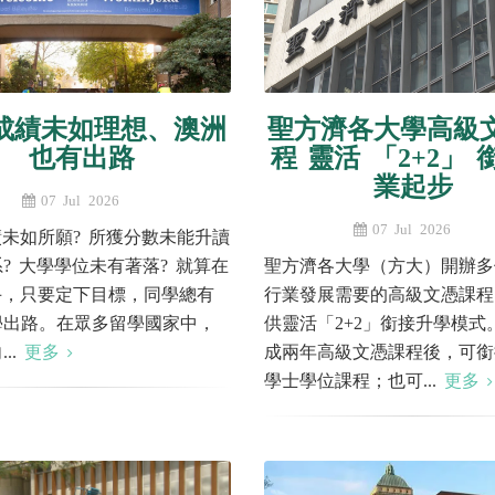
E成績未如理想、澳洲
聖方濟各大學高級
也有出路
程 靈活 「2+2」 
業起步
07 Jul 2026
07 Jul 2026
績未如所願? 所獲分數未能升讀
? 大學學位未有著落? 就算在
聖方濟各大學（方大）開辦多
手，只要定下目標，同學總有
行業發展需要的高級文憑課程
學出路。在眾多留學國家中，
供靈活「2+2」銜接升學模式
..
更多
成兩年高級文憑課程後，可銜
學士學位課程；也可...
更多