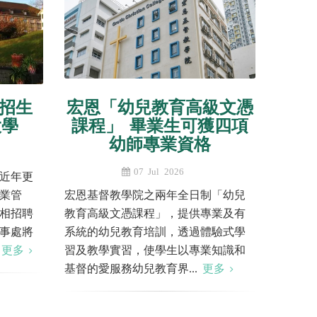
招生
宏恩「幼兒教育高級文憑
大學
課程」 畢業生可獲四項
幼師專業資格
07 Jul 2026
近年更
業管
宏恩基督教學院之兩年全日制「幼兒
相招聘
教育高級文憑課程」，提供專業及有
事處將
系統的幼兒教育培訓，透過體驗式學
.
更多
習及教學實習，使學生以專業知識和
基督的愛服務幼兒教育界...
更多