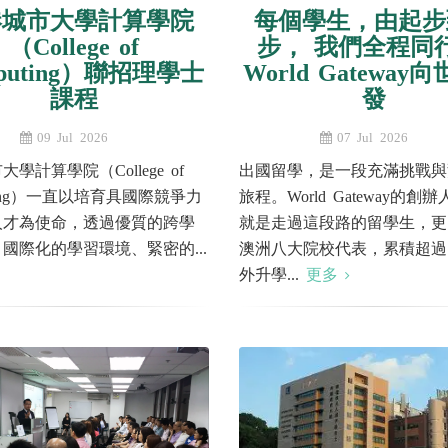
港城市大學計算學院
每個學生，由起步
（College of
步， 我們全程同
puting）聯招理學士
World Gateway
課程
發
09 Jul 2026
07 Jul 2026
學計算學院（College of
出國留學，是一段充滿挑戰與
uting）一直以培育具國際競爭力
旅程。World Gateway的創
人才為使命，透過優質的跨學
就是走過這段路的留學生，更
國際化的學習環境、緊密的...
澳洲八大院校代表，累積超過
外升學...
更多