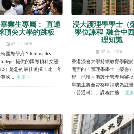
E 畢業生專屬： 直通
浸大護理學學士（
球頂尖大學的跳板
學位課程 融合中
理知識
07 Jul 2026
07 Jul 2026
國際學府？Informatics
s College 提供的國際預科文憑
香港浸會大學持續教育學院於2
DHES) 是您的最佳選擇！此一年
開辦的「護理學學士（榮譽）
英國...
更多
程」已獲香港護士管理局審批
畢業生將合資格申請成為註冊
（普通科）。課程由擁...
更