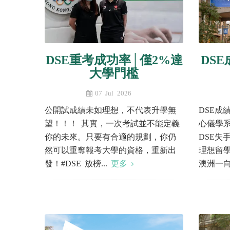
DSE重考成功率│僅2%達
DS
大學門檻
07 Jul 2026
公開試成績未如理想，不代表升學無
DSE成
望！！！ 其實，一次考試並不能定義
心儀學系
你的未來。只要有合適的規劃，你仍
DSE失
然可以重奪報考大學的資格，重新出
理想留
發！#DSE 放榜...
更多
澳洲一向.