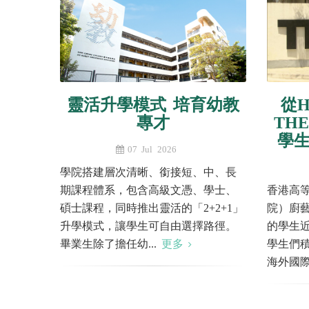
靈活升學模式 培育幼教
從
專才
TH
學
07 Jul 2026
學院搭建層次清晰、銜接短、中、長
期課程體系，包含高級文憑、學士、
香港高等
碩士課程，同時推出靈活的「2+2+1」
院）廚
升學模式，讓學生可自由選擇路徑。
的學生
畢業生除了擔任幼...
更多
學生們
海外國際