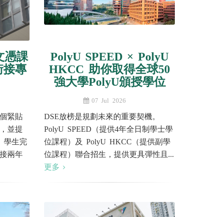
文憑課
PolyU SPEED × PolyU
銜接專
HKCC 助你取得全球50
強大學PolyU頒授學位
07 Jul 2026
個緊貼
DSE放榜是規劃未來的重要契機。
，並提
PolyU SPEED（提供4年全日制學士學
。學生完
位課程）及 PolyU HKCC（提供副學
接兩年
位課程）聯合招生，提供更具彈性且...
更多