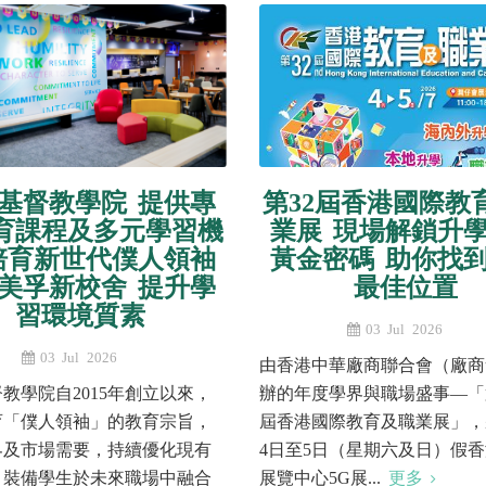
基督教學院 提供專
第32屆香港國際教
育課程及多元學習機
業展 現場解鎖升
培育新世代僕人領袖
黃金密碼 助你找
美孚新校舍 提升學
最佳位置
習環境質素
03 Jul 2026
03 Jul 2026
由香港中華廠商聯合會（廠商
教學院自2015年創立以來，
辦的年度學界與職場盛事—「第
育「僕人領袖」的教育宗旨，
屆香港國際教育及職業展」，
界及市場需要，持續優化現有
4日至5日（星期六及日）假
，裝備學生於未來職場中融合
展覽中心5G展...
更多