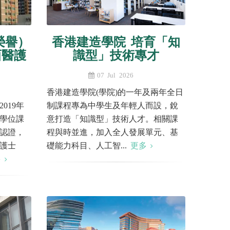
榮譽）
香港建造學院 培育「知
西醫護
識型」技術專才
07 Jul 2026
香港建造學院(學院)的一年及兩年全日
019年
制課程專為中學生及年輕人而設，銳
學位課
意打造「知識型」技術人才。相關課
認證，
程與時並進，加入全人發展單元、基
護士
礎能力科目、人工智...
更多
多