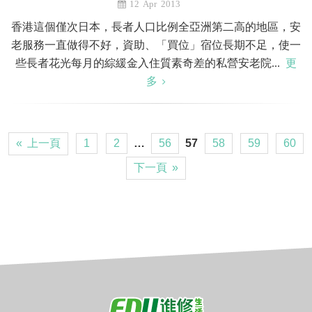
12 Apr 2013
香港這個僅次日本，長者人口比例全亞洲第二高的地區，安
老服務一直做得不好，資助、「買位」宿位長期不足，使一
些長者花光每月的綜緩金入住質素奇差的私營安老院...
更
多
« 上一頁
1
2
…
56
57
58
59
60
下一頁 »