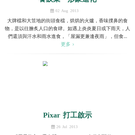
02 Aug 2013
大牌檔和大笪地的街頭食檔，烘烘的火爐，香味撲鼻的食
物，是以往膾炙人口的食肆。如遇上炎炎夏日或下雨天，人
們還須與汗水和雨水進食，「屋漏更兼逢夜雨」，但食...
更多
Pixar 打工啟示
26 Jul 2013