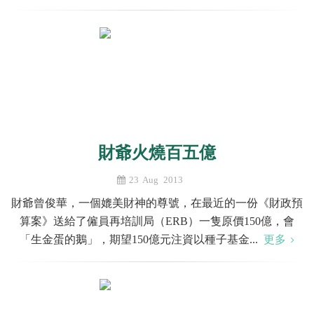
財爺火燒百五億
23 Aug 2013
財爺曾俊華，一個媲美財神的尊號，在最近的一份《財政預
算案》送給了僱員再培訓局（ERB）一隻原價150億，會
「生金蛋的鵝」，期望150億元注資以種子基金...
更多