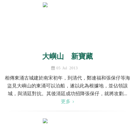
大嶼山 新寶藏
05 Jul 2013
相傳東涌古城建於南宋初年，到清代，鄭連福和張保仔等海
盜見大嶼山的東涌可以泊船，遂以此為根據地，並佔領該
城，與清廷對抗。其後清廷成功招降張保仔，就將攻剿...
更多