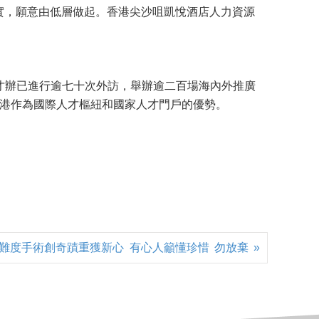
實，願意由低層做起。香港尖沙咀凱悅酒店人力資源
才辦已進行逾七十次外訪，舉辦逾二百場海內外推廣
香港作為國際人才樞紐和國家人才門戶的優勢。
難度手術創奇蹟重獲新心 有心人籲懂珍惜 勿放棄 »