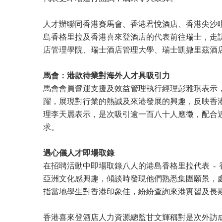
人才辦聯同香港賽馬會、香港君悅酒店、香港尖沙
島香格里拉及香港喜來登酒店的代表前往瑞士，走
店管理學院、瑞士酒店管理大學、瑞士凱撒里茲酒
馬會：港款待業對海外人才具吸引力
馬會會員營運支援及效益管理執行經理彭雅琪表示
躍，展現對行業的熱誠及來港發展的興趣，反映香
理李天麗表示，是次吸引逾一百八十人應徵，配合
求。
遇心儀人才即場取錄
在招聘活動中即場取錄八人的港島香格里拉代表 -
亞洲文化感興趣，傾談時發現他們熟悉集團願景，
指當地學生對香港印象佳，紛紛查詢來港實習及長
香港喜來登酒店人力資源總監甘文輝稱對是次外訪