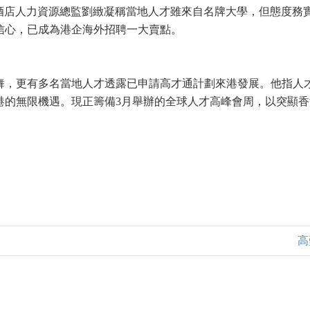
酒店人力資源總監劉緻凝稱當地人才雖來自名牌大學，但態度務
信心，已成為港企海外招聘一大賣點。
舞，更有多名當地人才透露已申請高才通計劃來港發展。他指人
港的無限機遇。現正籌備3月舉辦的全球人才高峰會周，以突顯
高