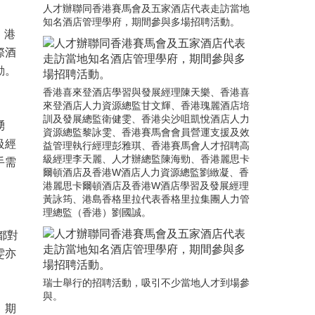
人才辦聯同香港賽馬會及五家酒店代表走訪當地
知名酒店管理學府，期間參與多場招聘活動。
、港
際酒
動。
香港喜來登酒店學習與發展經理陳天樂、香港喜
來登酒店人力資源總監甘文輝、香港瑰麗酒店培
訓及發展總監衛健雯、香港尖沙咀凱悅酒店人力
踴
資源總監黎詠雯、香港賽馬會會員營運支援及效
級經
益管理執行經理彭雅琪、香港賽馬會人才招聘高
級經理李天麗、人才辦總監陳海勁、香港麗思卡
手需
爾頓酒店及香港W酒店人力資源總監劉緻凝、香
港麗思卡爾頓酒店及香港W酒店學習及發展經理
黃詠筠、港島香格里拉代表香格里拉集團人力管
理總監（香港）劉國誠。
都對
雯亦
瑞士舉行的招聘活動，吸引不少當地人才到場參
與。
，期