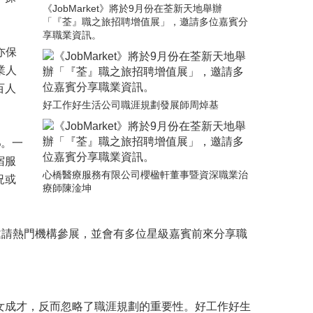
《JobMarket》將於9月份在荃新天地舉辦
「『荃』職之旅招聘增值展」，邀請多位嘉賓分
享職業資訊。
亦保
業人
百人
好工作好生活公司職涯規劃發展師周焯基
%。一
宿服
心橋醫療服務有限公司櫻楹軒董事暨資深職業治
況或
療師陳淦坤
會邀請熱門機構參展，並會有多位星級嘉賓前來分享職
女成才，反而忽略了職涯規劃的重要性。好工作好生