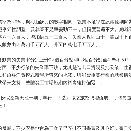
率為3.0%，與4月至6月的數字相同。就業不足率在該兩段期間
不經季節性調整）及就業不足率變動不一，但幅度普遍不大。總就
零八千六百人，增加約五千三百人。失業人數則由十一萬四千七
人數亦由四萬四千五百人上升至四萬七千五百人。
的失業率分別上升0.4個百分點和0.3個百分點至4.3%和5.0
方面，不少行業的失業率下跌，尤其是進出口貿易及批發業、住
民和旅客消費模式轉變所帶來的挑戰，與消費相關行業的就業情
求帶來支持，整體勞工市場短期內料會維持偏緊。」
將於9月份假荃新天地一期，舉行「『荃』職之旅招聘增值展」，將
座！
的發展，不少家長也會為子女早早安排不同學習及興趣班，望子