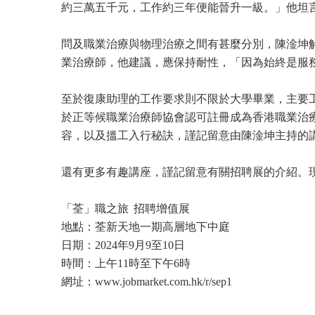
約三萬五千元，工作約三年便能晉升一級。」他坦
問及職業治療與物理治療之間有甚麼分別，陳淦坤
業治療師，他建議，應保持耐性，「因為始終是服
至於復康助理的工作要求則不限於大學畢業，主要
於正等候職業治療師協會認可註冊成為香港職業治
容，以及搵工入行秘訣，謹記留意由陳淦坤主持的
還有更多有趣講座，謹記留意有關招聘展的介紹。
「荃」職之旅 招聘增值展
地點：荃新天地一期高層地下中庭
日期：2024年9月9至10日
時間：上午11時至下午6時
網址：www.jobmarket.com.hk/r/sep1