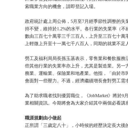
索職業方向的機會，請即登記入場。
政府統計處上周公佈，5月至7月經季節性調整的失業
持不變，維持於1.2%的水平。各行業的失業率（
數由三百七十萬零三千三百人，上升至三百七十萬
上輕微上升至十一萬七千八百人，同期的就業不足
勞工及福利局局長孫玉菡表示，零售業和餐飲服務活動業
些其他行業的失業率亦上升，尤其是製造業。另一
務業、運輸業、保險業和地產業。他指，「由於市
會面對一些壓力。不過，經濟繼續增長會對勞工需
為了助求職者找到優質職位，《JobMarket》
業相關資訊。今期將會為大家介紹其中兩個必看講
職涯規劃由小做起
正所謂「三歲定八十」，小時候的經歷決定長大後