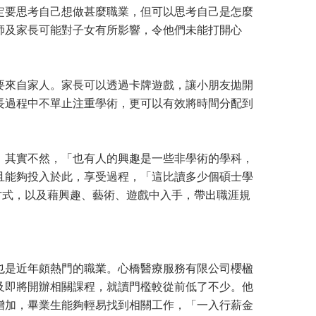
定要思考自己想做甚麼職業，但可以思考自己是怎麼
師及家長可能對子女有所影響，令他們未能打開心
要來自家人。家長可以透過卡牌遊戲，讓小朋友拋開
長過程中不單止注重學術，更可以有效將時間分配到
，其實不然，「也有人的興趣是一些非學術的學科，
且能夠投入於此，享受過程，「這比讀多少個碩士學
方式，以及藉興趣、藝術、遊戲中入手，帶出職涯規
也是近年頗熱門的職業。心橋醫療服務有限公司櫻楹
及即將開辦相關課程，就讀門檻較從前低了不少。他
增加，畢業生能夠輕易找到相關工作，「一入行薪金