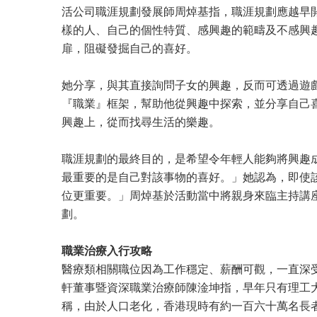
活公司職涯規劃發展師周焯基指，職涯規劃應越早
樣的人、自己的個性特質、感興趣的範疇及不感興
扉，阻礙發掘自己的喜好。
她分享，與其直接詢問子女的興趣，反而可透過遊
『職業』框架，幫助他從興趣中探索，並分享自己
興趣上，從而找尋生活的樂趣。
職涯規劃的最終目的，是希望令年輕人能夠將興趣
最重要的是自己對該事物的喜好。」她認為，即使
位更重要。」周焯基於活動當中將親身來臨主持講
劃。
職業治療入行攻略
醫療類相關職位因為工作穩定、薪酬可觀，一直深
軒董事暨資深職業治療師陳淦坤指，早年只有理工
稱，由於人口老化，香港現時有約一百六十萬名長