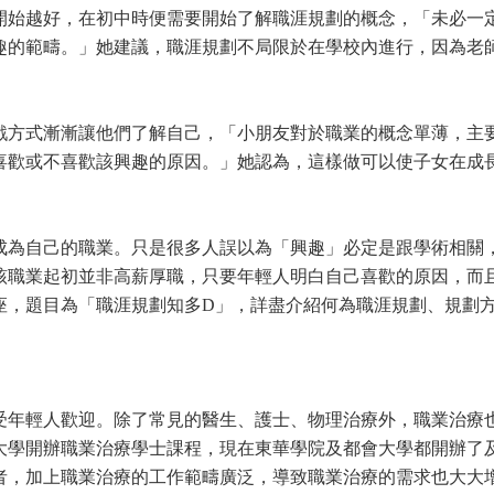
開始越好，在初中時便需要開始了解職涯規劃的概念，「未必一
趣的範疇。」她建議，職涯規劃不局限於在學校內進行，因為老
戲方式漸漸讓他們了解自己，「小朋友對於職業的概念單薄，主
喜歡或不喜歡該興趣的原因。」她認為，這樣做可以使子女在成
成為自己的職業。只是很多人誤以為「興趣」必定是跟學術相關
該職業起初並非高薪厚職，只要年輕人明白自己喜歡的原因，而
座，題目為「職涯規劃知多D」，詳盡介紹何為職涯規劃、規劃
受年輕人歡迎。除了常見的醫生、護士、物理治療外，職業治療
大學開辦職業治療學士課程，現在東華學院及都會大學都開辦了
者，加上職業治療的工作範疇廣泛，導致職業治療的需求也大大