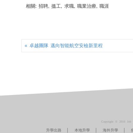
相關: 招聘, 搵工, 求職, 職業治療, 職涯
« 卓越團隊 邁向智能航空安檢新里程
Copyright © 2016 Job M
升學出路
本地升學
海外升學