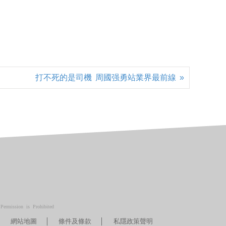
打不死的是司機 周國强勇站業界最前線 »
ermission is Prohibited
網站地圖
條件及條款
私隱政策聲明