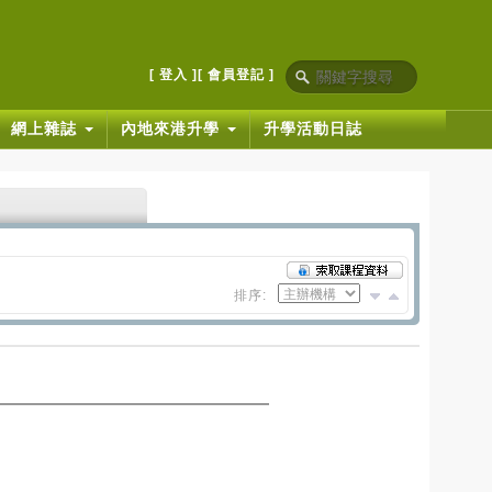
[ 登入 ]
[ 會員登記 ]
網上雜誌
內地來港升學
升學活動日誌
排序: