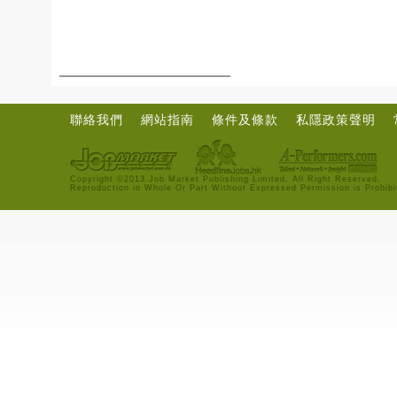
聯絡我們
網站指南
條件及條款
私隱政策聲明
Copyright ©2013 Job Market Publishing Limited. All Right Reserved.
Reproduction in Whole Or Part Without Expressed Permission is Prohibi