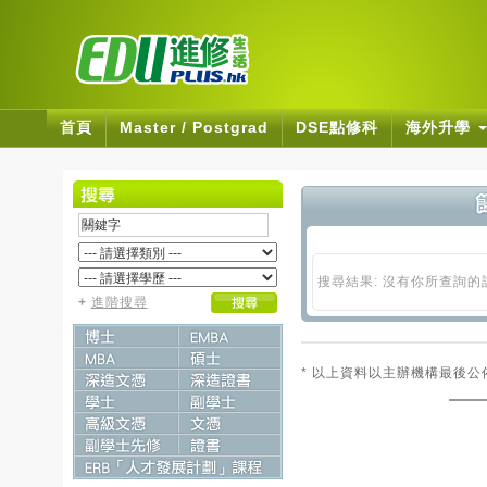
首頁
Master / Postgrad
DSE點修科
海外升學
搜尋結果: 沒有你所查詢
+
進階搜尋
* 以上資料以主辦機構最後公