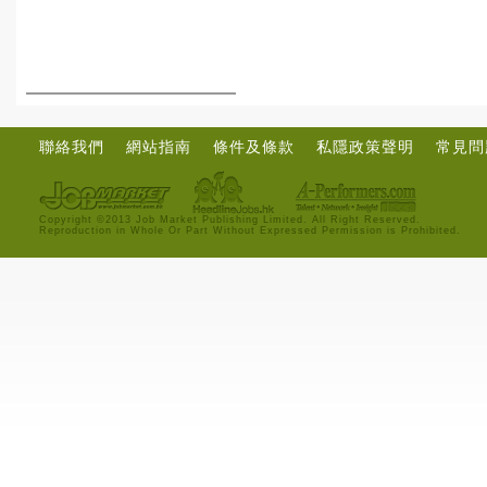
聯絡我們
網站指南
條件及條款
私隱政策聲明
常見問
Copyright ©2013 Job Market Publishing Limited. All Right Reserved.
Reproduction in Whole Or Part Without Expressed Permission is Prohibited.