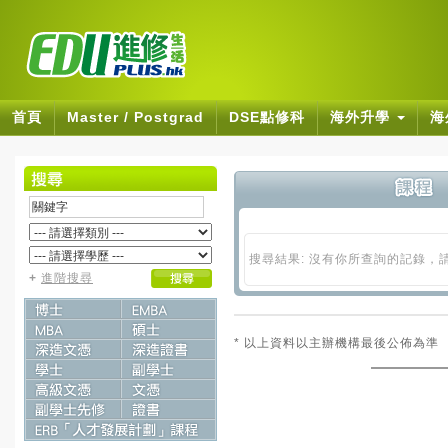
首頁
Master / Postgrad
DSE點修科
海外升學
海
搜尋結果: 沒有你所查詢的記錄，
+
進階搜尋
* 以上資料以主辦機構最後公佈為準