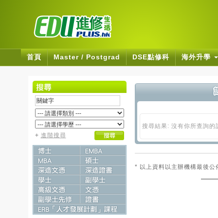
首頁
Master / Postgrad
DSE點修科
海外升學
搜尋結果: 沒有你所查詢
+
進階搜尋
* 以上資料以主辦機構最後公