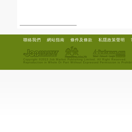
聯絡我們
網站指南
條件及條款
私隱政策聲明
Copyright ©2013 Job Market Publishing Limited. All Right Reserved.
Reproduction in Whole Or Part Without Expressed Permission is Prohibi