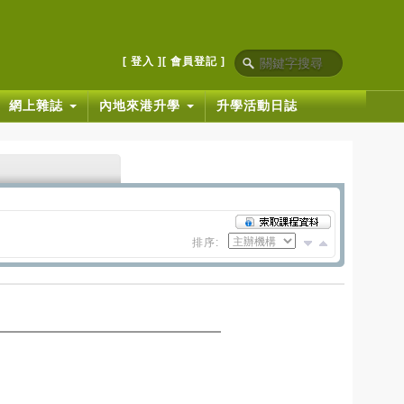
[ 登入 ]
[ 會員登記 ]
網上雜誌
內地來港升學
升學活動日誌
排序: