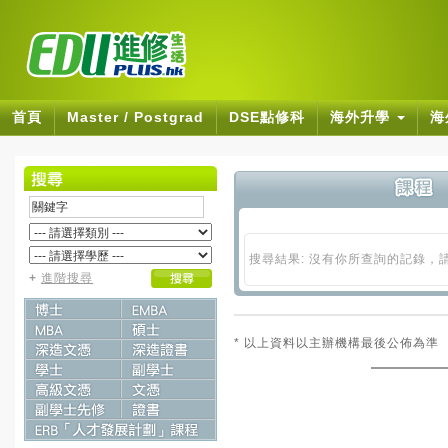
首頁
Master / Postgrad
DSE點修科
海外升學
海
搜尋結果: 沒有你所查詢的記錄，
+
進階搜尋
* 以上資料以主辦機構最後公佈為準