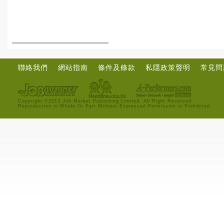
聯絡我們
網站指南
條件及條款
私隱政策聲明
常見問
Copyright ©2013 Job Market Publishing Limited. All Right Reserved.
Reproduction in Whole Or Part Without Expressed Permission is Prohibited.