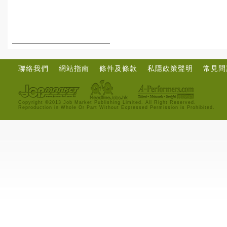
聯絡我們
網站指南
條件及條款
私隱政策聲明
常見問
Copyright ©2013 Job Market Publishing Limited. All Right Reserved.
Reproduction in Whole Or Part Without Expressed Permission is Prohibited.