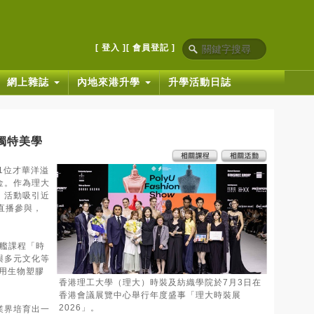
[ 登入 ]
[ 會員登記 ]
網上雜誌
內地來港升學
升學活動日誌
獨特美學
1位才華洋溢
金。作為理大
。活動吸引近
上直播參與，
旗艦課程「時
與多元文化等
用生物塑膠
香港理工大學（理大）時裝及紡織學院於7月3日在
香港會議展覽中心舉行年度盛事「理大時裝展
2026」。
業界培育出一