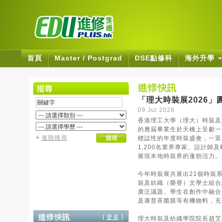
首頁
Master / Postgrad
DSE點修科
海外升學
「理大時裝展2026
09 Jul 2026
香港理工大學（理大）時裝及
的應屆畢業生於天橋上呈獻一
+
進階搜尋
標誌性的年度時裝盛會，一眾
1,200名業界專家、設計師
展現本地時裝界的蓬勃活力。
今年時裝展共展出21個時裝
裝及紡織（榮譽）文學士組合
廣泛議題。學生在創作中融合
及康普茶菌膜等有機物料，充
[
更多
]
理大時裝及紡織學院院長趙艾