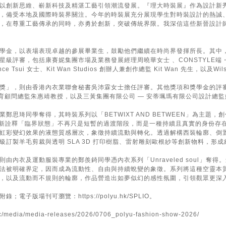
以創新思維、嶄新科技及精湛工藝引領潮流發展。『理大時裝展』作為設計新
，備受本地及國際時裝界關注。今年的時裝展充分展現學生對時裝設計的熱誠
，在尊重工藝傳承的同時，亦勇於創新，突破傳統界限。我深信這些新晉設計
學金，以表場表現卓越的參展畢業生，鼓勵他們繼續在時尚界發揮所長。其中
評審，包括康賽妮集團市場及業務發展經理周曉華女士 、CONSTYLE端・裝主理人兼時
nce Tsui 女士、Kit Wan Studios 創辦人兼創作總監 Kit Wan 先生，以及Wils
獎」，則由香港內衣業聯會秘書吳沛霖女士擔任評審。其他獎項和獎學金的評審
ted 榮譽教育顧問總監朱惠靖教授，以及三黃集團有限公司 — 安蒂珮瑪有限公司設計總
琦同學奪得，其時裝系列以「BETWIXT AND BETWEEN」為主題，創作靈感取
，重新詮釋「臨界狀態」不再只是短暫的過渡階段，而是一種持續且真實的身份
虹彩變幻效果的液態質感層次，象徵持續流動與轉化。透過解構西裝輪廓、倒
級訂製羊毛剪裁與透明 SLA 3D 打印樹脂、雷射雕刻歐根紗等創新物料，形
由內衣及運動服裝專業的鄭羨錡同學憑內衣系列「Unraveled soul」
法被明確界定，因而成為流動性、自由與持續蛻變的象徵。系列將這種空靈本
，以及流動而不規則的輪廓，作品營造出如夢似幻的感性氛圍，引領觀眾更深
子版場刊可瀏覽：https://polyu.hk/SPLIO。
tc/media/media-releases/2026/0706_polyu-fashion-show-2026/