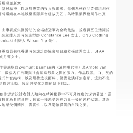
秀展現創新意
、堅毅精神，以及對專業的投入與追求。每個系列作品皆體現創作
師將繼續在本地以至國際舞台綻放光芒，為時裝業界發展作出貢
，由康賽妮集團贊助的全場總冠軍為全晚焦點，並邀得五位活躍於
裝造型師 Constance Lee 女士、ONS Clothing
onkaki 創辦人 Wilson Yip 先生。
團成員包括香港時裝設計師協會項目總監張啟秀女士、SFAA
監姚月蓮女士。
自Zygmunt Bauman的《液態現代性》及Arnold van
存在，聚焦內在自我與社會塑造形象之間的張力。作品以黑、白、灰的
置式外套結構，以及層疊透視面料，視覺化演繹無定形、流動不息
成結構與流動、恆定與變化之間的鮮明對話。
奪得。創作源於設計者對人類內在精神世界中不可見維度的深切著迷：靈
質轉化為具體形態，探索一種未受外在力量干擾的純粹狀態。透過
入地感受個體性、真實性，以及毫無保留的自我之美。