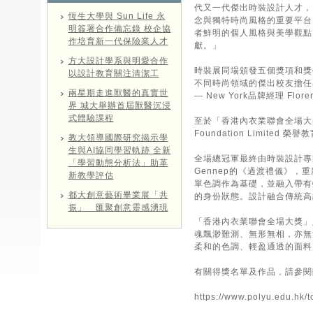
代又一代傑出時裝設計人才，
恆生大學與 Sun Life 永
念與獨特時尚風格的重要平台
明簽署合作備忘錄 校企協
者鮮明的個人風格與美學觀點
作培育新一代保險業人才
獻。」
方大設計學系與明愛合作
時裝展同場頒發五個獎項和獎
以設計教育關注清潔工
不同時尚領域的傑出校友擔任星級
兩星期走進獸醫的真實世
— New York品牌經理 Flore
界 城大舉辦首屆獸醫沉浸
式體驗課程
至於「香港內衣業聯會全場大
Foundation Limi
教大領導國際研究揭示學
生與AI協同學習軌跡 全新
全場總冠軍最終由時裝設計專業鄭思
「學習動態分析法」助革
Gennep的《過渡禮儀》
新教學評估
單色調作為基礎，並融入帶有
都大創意藝術畢業展「共
的身份狀態。設計融合傳統高
振」 匯聚創意靈感湧現
「香港內衣業聯會全場大獎」則
魂飄渺難測、無形無相，亦無
柔和的色調、輕盈通透的面料
有關得獎名單及作品，請參閱附錄；電
https://www.polyu.edu.hk/