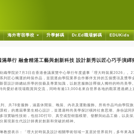
海外寄宿學校
升學解碼
Dr.Ed職場解碼
EDUKids
」圓滿舉行 融會精湛工藝與創新科技 設計新秀以匠心巧手演繹
紡織學院於7月3日在香港會議展覽中心舉行年度盛事「理大時裝展2026」。2
系列匠心獨運的時裝作品，並競逐由學院業界合作夥伴支持的五個獎項及獎學
新晉設計師總結所學的技藝及專業知識，以創意服飾詮釋個人獨特的時尚美學
及時尚愛好者現場觀賞與交流，同時有逾13,000名來自世界各地的觀眾透過網
系列、共78套服飾，涵蓋休閒裝、晚裝、內衣及運動服飾。所有作品均由學院
課程」的應屆畢業生精心設計，並透過時尚美學探討橫跨社會思潮、身份認同
多項實驗性技術，包括3D打印、真空成型樹脂模塑、發酵與結晶工藝，以及採
分展現新生代設計師勇於創新和突破的精神。
琳教授表示：「理大於時裝及設計相關學術領域一直居於世界前列，多年來為