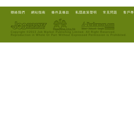
聯絡我們
網站指南
條件及條款
私隱政策聲明
常見問題
客戶專
Copyright ©2013 Job Market Publishing Limited. All Right Reserved.
Reproduction in Whole Or Part Without Expressed Permission is Prohibited.