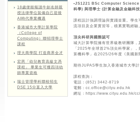
•JS1221 BSc Computer Science
18歲便能報讀牛劍名師親
科學) 與理學士 (計算金融及金融科技)
授法律學位裝備自己迎接
AI時代專業機遇
課程設計強調理論與實踐並重。學生可透
流項目及企業實習等，積累實戰經驗
香港城市大學計算學院
（College of
頂尖科研與國際認可
Computing）聯招理學士
城大計算學院擁有世界級教研團隊，其
課程
「2025年全球首2%頂尖科學家」
理大商學院 打造商界全才
算機科學」在2025/26年度《美
宏恩「幼兒教育高級文憑
期待JUPAS學生加入香港城市大學
課程」 畢業生可獲四項幼
師專業資格
課程查詢：
瑞士管理學科聯校招生
電話：(852) 3442-8719
DSE 15分直入大學
電郵：
cc.office@cityu.edu.hk
網址：
https://www.cityu.edu.hk/cc