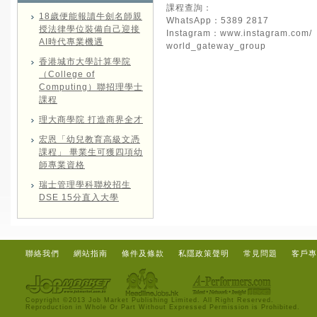
課程查詢：
18歲便能報讀牛劍名師親
WhatsApp：5389 2817
授法律學位裝備自己迎接
Instagram：
www.instagram.com/
AI時代專業機遇
world_gateway_group
香港城市大學計算學院
（College of
Computing）聯招理學士
課程
理大商學院 打造商界全才
宏恩「幼兒教育高級文憑
課程」 畢業生可獲四項幼
師專業資格
瑞士管理學科聯校招生
DSE 15分直入大學
聯絡我們
網站指南
條件及條款
私隱政策聲明
常見問題
客戶專
Copyright ©2013 Job Market Publishing Limited. All Right Reserved.
Reproduction in Whole Or Part Without Expressed Permission is Prohibited.