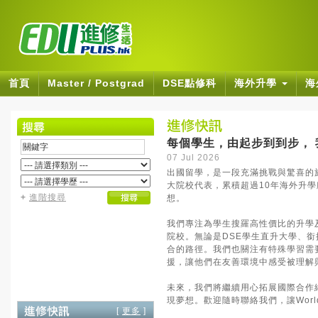
首頁
Master / Postgrad
DSE點修科
海外升學
海
每個學生，由起步到到步， 我們
07 Jul 2026
出國留學，是一段充滿挑戰與驚喜的旅程
大院校代表，累積超過10年海外升
+
進階搜尋
想。
我們專注為學生搜羅高性價比的升學
院校。無論是DSE學生直升大學、
合的路徑。我們也關注有特殊學習需要
援，讓他們在友善環境中感受被理解
未來，我們將繼續用心拓展國際合作
現夢想。歡迎隨時聯絡我們，讓Worl
[
更多
]