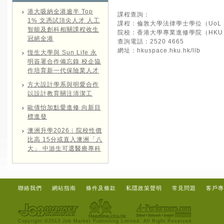
港大吸納全港逾半 Top
課程查詢：
1% 文憑試頂尖人才 人工
課程：倫敦大學法律學士學位（UoL 
智能及創科相關課程收生
院校：香港大學專業進修學院（HKU 
冠絕全港
查詢電話：2520 4665
網址：
hkuspace.hku.hk/llb
恆生大學與 Sun Life 永
明簽署合作備忘錄 校企協
作培育新一代保險業人才
方大設計學系與明愛合作
以設計教育關注清潔工
歐倩怡加點愛進修 向新目
標進發
澳洲升學2026︱院校性價
比高 15分或直入澳洲「八
大」 中游生可選醫療專科
聯絡我們
網站指南
條件及條款
私隱政策聲明
常見問題
客戶專
Copyright ©2013 Job Market Publishing Limited. All Right Reserved.