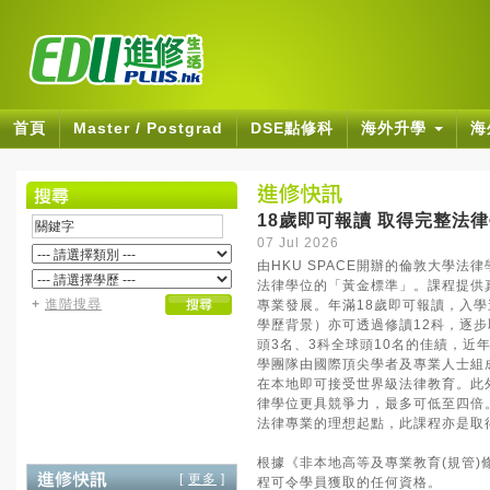
首頁
Master / Postgrad
DSE點修科
海外升學
海
18歲即可報讀 取得完整法
07 Jul 2026
由HKU SPACE開辦的倫敦大學法
法律學位的「黃金標準」。課程提供
+
進階搜尋
專業發展。年滿18歲即可報讀，入學
學歷背景）亦可透過修讀12科，逐步
頭3名、3科全球頭10名的佳績，近
學團隊由國際頂尖學者及專業人士組
在本地即可接受世界級法律教育。此
律學位更具競爭力，最多可低至四倍
法律專業的理想起點，此課程亦是取
根據《非本地高等及專業教育(規管
[
更多
]
程可令學員獲取的任何資格。