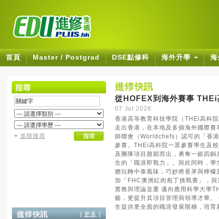
首頁
Master / Postgrad
DSE點修科
海外升學
海
從HOFEX到海外賽事 TH
07 Jul 2026
香港高等教育科技學院（THEi高
走出香港，在本地及多個海外國際賽
+
進階搜尋
師聯會（Worldchefs）認可的
參賽。THEi高科院一眾參賽學生
及團隊項目脫穎而出，勇奪一銀四銅
生的「職涯即戰力」。與此同時，學
膽玩轉中泰風味，巧妙將香茅與檸檬
加「FHC澳洲紅肉庖丁挑戰賽」，
實務與理論並重 邁向應用科學大學T
藝，更提升其項目管理與領導才華。
生提供更全面的職涯發展階梯，培育
[
更多
]