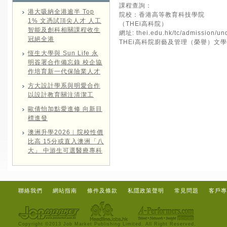
課程查詢：
港大吸納全港逾半 Top
院校：香港高等教育科技學院
1% 文憑試頂尖人才 人工
（THEi高科院）
智能及創科相關課程收生
網址:
thei.edu.hk/tc/admission/un
冠絕全港
THEi高科院廚藝及管理（榮譽）
恆生大學與 Sun Life 永
明簽署合作備忘錄 校企協
作培育新一代保險業人才
方大設計學系與明愛合作
以設計教育關注清潔工
歐倩怡加點愛進修 向新目
標進發
澳洲升學2026︱院校性價
比高 15分或直入澳洲「八
大」 中游生可選醫療專科
聯絡我們
網站指南
條件及條款
私隱政策聲明
常見問題
客戶專
Copyright ©2013 Job Market Publishing Limited. All Right Reserved.