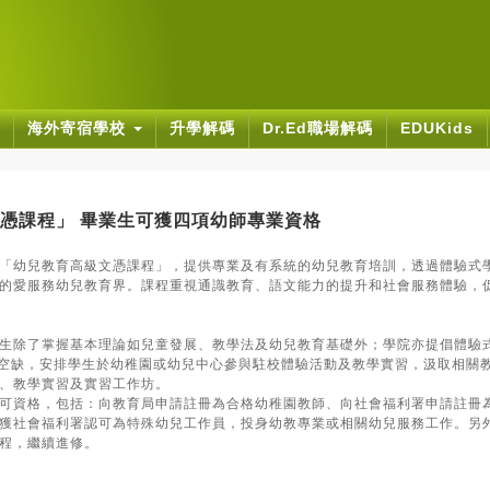
海外寄宿學校
升學解碼
Dr.Ed職場解碼
EDUKids
憑課程」 畢業生可獲四項幼師專業資格
「幼兒教育高級文憑課程」，提供專業及有系統的幼兒教育培訓，透過體驗式
的愛服務幼兒教育界。課程重視通識教育、語文能力的提升和社會服務體驗，
生除了掌握基本理論如兒童發展、教學法及幼兒教育基礎外；學院亦提倡體驗
習空缺，安排學生於幼稚園或幼兒中心參與駐校體驗活動及教學實習，汲取相關
、教學實習及實習工作坊。
可資格，包括：向教育局申請註冊為合格幼稚園教師、向社會福利署申請註冊
獲社會福利署認可為特殊幼兒工作員，投身幼教專業或相關幼兒服務工作。另
程，繼續進修。