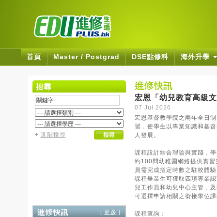
首頁
Master / Postgrad
DSE點修科
海外升學
宏恩「幼兒教育高級文
07 Jul 2026
宏恩基督教學院之兩年全日制
習，使學生以專業知識和基督
+
進階搜尋
人發展。
課程設計結合理論與實踐，學
約100間幼稚園網絡提供實
員需完成指定時數之駐校體驗
課程畢業生可獲取四項專業認
兒工作員和幼兒中心主管，及
可選擇申請相關之銜接學位課
[
更多
]
課程查詢：