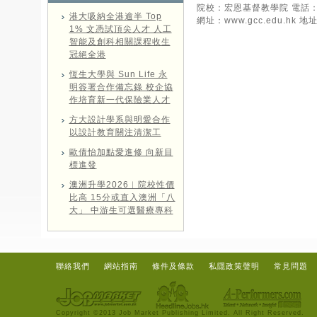
院校：宏恩基督教學院 電話：21
港大吸納全港逾半 Top
網址：
www.gcc.edu.hk
地址
1% 文憑試頂尖人才 人工
智能及創科相關課程收生
冠絕全港
恆生大學與 Sun Life 永
明簽署合作備忘錄 校企協
作培育新一代保險業人才
方大設計學系與明愛合作
以設計教育關注清潔工
歐倩怡加點愛進修 向新目
標進發
澳洲升學2026︱院校性價
比高 15分或直入澳洲「八
大」 中游生可選醫療專科
聯絡我們
網站指南
條件及條款
私隱政策聲明
常見問題
Copyright ©2013 Job Market Publishing Limited. All Right Reserved.