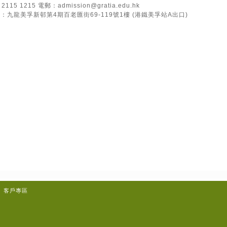
15 1215 電郵：
admission@gratia.edu.hk
：九龍美孚新邨第4期百老匯街69-119號1樓 (港鐵美孚站A出口)
客戶專區