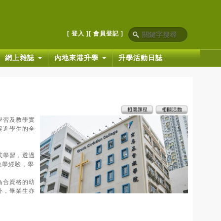
[ 登入 ]
[ 會員登記 ]
網上雜誌
內地來港升學
升學活動日誌
學習及教學實
促進學生的全
式學習，透過
教學經驗，學
為合資格的幼
外，畢業生亦